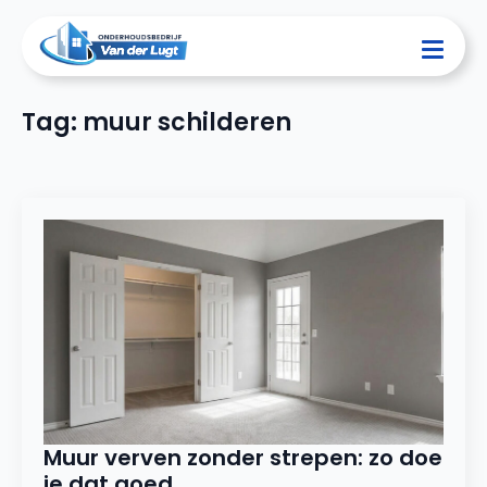
Tag:
muur schilderen
Muur verven zonder strepen: zo doe
je dat goed