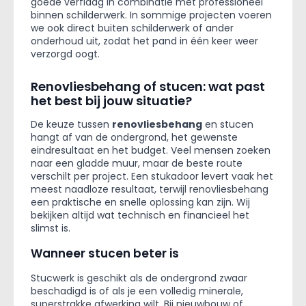
goede verflaag in combinatie met professioneel
binnen schilderwerk. In sommige projecten voeren
we ook direct buiten schilderwerk of ander
onderhoud uit, zodat het pand in één keer weer
verzorgd oogt.
Renovliesbehang of stucen: wat past
het best bij jouw situatie?
De keuze tussen
renovliesbehang
en stucen
hangt af van de ondergrond, het gewenste
eindresultaat en het budget. Veel mensen zoeken
naar een gladde muur, maar de beste route
verschilt per project. Een stukadoor levert vaak het
meest naadloze resultaat, terwijl renovliesbehang
een praktische en snelle oplossing kan zijn. Wij
bekijken altijd wat technisch en financieel het
slimst is.
Wanneer stucen beter is
Stucwerk is geschikt als de ondergrond zwaar
beschadigd is of als je een volledig minerale,
superstrakke afwerking wilt. Bij nieuwbouw of