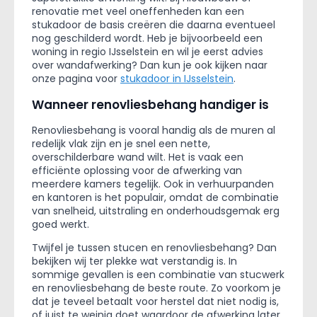
renovatie met veel oneffenheden kan een
stukadoor de basis creëren die daarna eventueel
nog geschilderd wordt. Heb je bijvoorbeeld een
woning in regio IJsselstein en wil je eerst advies
over wandafwerking? Dan kun je ook kijken naar
onze pagina voor
stukadoor in IJsselstein
.
Wanneer renovliesbehang handiger is
Renovliesbehang is vooral handig als de muren al
redelijk vlak zijn en je snel een nette,
overschilderbare wand wilt. Het is vaak een
efficiënte oplossing voor de afwerking van
meerdere kamers tegelijk. Ook in verhuurpanden
en kantoren is het populair, omdat de combinatie
van snelheid, uitstraling en onderhoudsgemak erg
goed werkt.
Twijfel je tussen stucen en renovliesbehang? Dan
bekijken wij ter plekke wat verstandig is. In
sommige gevallen is een combinatie van stucwerk
en renovliesbehang de beste route. Zo voorkom je
dat je teveel betaalt voor herstel dat niet nodig is,
of juist te weinig doet waardoor de afwerking later