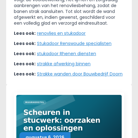
aanbrengen van het renovliesbehang, zodat de
banen strak aansluiten. Tot slot wordt de wand
afgewerkt en, indien gewenst, geschilderd voor
een volledig glad en verzorgd eindresultaat.
Lees ook:
renovlies en stukadoor
Lees ook:
Stukadoor Renswoude specialisten
Lees ook:
stukadoor Rhenen diensten
Lees ook:
strakke afwerking binnen
Lees ook:
Strakke wanden door Bouwbedrijf Doorn
augustus 6, 2026