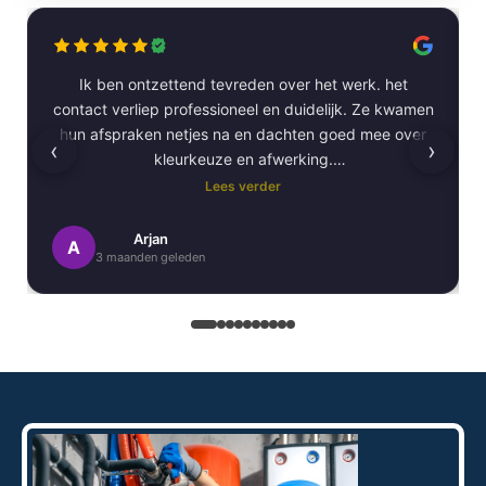
Ik ben ontzettend tevreden over het werk. het
contact verliep professioneel en duidelijk. Ze kwamen
hun afspraken netjes na en dachten goed mee over
‹
›
kleurkeuze en afwerking.
Lees verder
Het schilderwerk zelf is van hoge kwaliteit
uitgevoerd. Alles is strak afgewerkt en ze werkten
Arjan
A
3 maanden geleden
netjes en zorgvuldig, met oog voor detail. .
Daarnaast vond ik de communicatie erg prettig:
Kortom, een betrouwbaar en vakkundig
schildersbedrijf dat ik zeker zou aanbevelen!