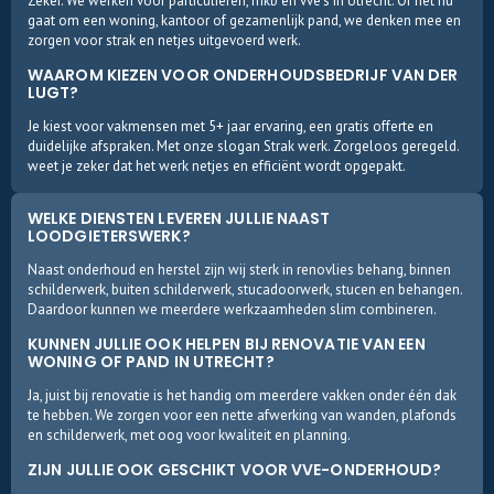
Zeker. We werken voor particulieren, mkb en vve’s in Utrecht. Of het nu
gaat om een woning, kantoor of gezamenlijk pand, we denken mee en
zorgen voor strak en netjes uitgevoerd werk.
WAAROM KIEZEN VOOR ONDERHOUDSBEDRIJF VAN DER
LUGT?
Je kiest voor vakmensen met 5+ jaar ervaring, een gratis offerte en
duidelijke afspraken. Met onze slogan Strak werk. Zorgeloos geregeld.
weet je zeker dat het werk netjes en efficiënt wordt opgepakt.
WELKE DIENSTEN LEVEREN JULLIE NAAST
LOODGIETERSWERK?
Naast onderhoud en herstel zijn wij sterk in renovlies behang, binnen
schilderwerk, buiten schilderwerk, stucadoorwerk, stucen en behangen.
Daardoor kunnen we meerdere werkzaamheden slim combineren.
KUNNEN JULLIE OOK HELPEN BIJ RENOVATIE VAN EEN
WONING OF PAND IN UTRECHT?
Ja, juist bij renovatie is het handig om meerdere vakken onder één dak
te hebben. We zorgen voor een nette afwerking van wanden, plafonds
en schilderwerk, met oog voor kwaliteit en planning.
ZIJN JULLIE OOK GESCHIKT VOOR VVE-ONDERHOUD?