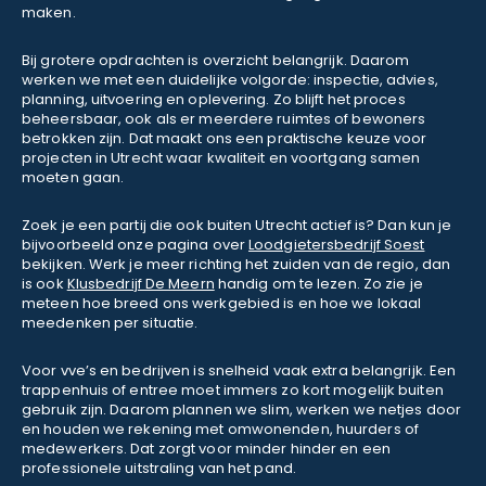
maken.
Bij grotere opdrachten is overzicht belangrijk. Daarom
werken we met een duidelijke volgorde: inspectie, advies,
planning, uitvoering en oplevering. Zo blijft het proces
beheersbaar, ook als er meerdere ruimtes of bewoners
betrokken zijn. Dat maakt ons een praktische keuze voor
projecten in Utrecht waar kwaliteit en voortgang samen
moeten gaan.
Zoek je een partij die ook buiten Utrecht actief is? Dan kun je
bijvoorbeeld onze pagina over
Loodgietersbedrijf Soest
bekijken. Werk je meer richting het zuiden van de regio, dan
is ook
Klusbedrijf De Meern
handig om te lezen. Zo zie je
meteen hoe breed ons werkgebied is en hoe we lokaal
meedenken per situatie.
Voor vve’s en bedrijven is snelheid vaak extra belangrijk. Een
trappenhuis of entree moet immers zo kort mogelijk buiten
gebruik zijn. Daarom plannen we slim, werken we netjes door
en houden we rekening met omwonenden, huurders of
medewerkers. Dat zorgt voor minder hinder en een
professionele uitstraling van het pand.