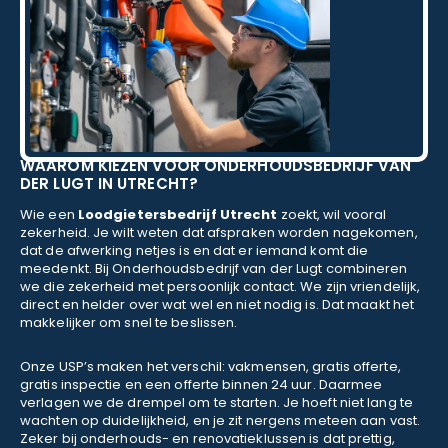
WAAROM KIEZEN VOOR ONDERHOUDSBEDRIJF VAN
DER LUGT IN UTRECHT?
Wie een
Loodgietersbedrijf Utrecht
zoekt, wil vooral
zekerheid. Je wilt weten dat afspraken worden nagekomen,
dat de afwerking netjes is en dat er iemand komt die
meedenkt. Bij Onderhoudsbedrijf van der Lugt combineren
we die zekerheid met persoonlijk contact. We zijn vriendelijk,
direct en helder over wat wel en niet nodig is. Dat maakt het
makkelijker om snel te beslissen.
Onze USP’s maken het verschil: vakmensen, gratis offerte,
gratis inspectie en een offerte binnen 24 uur. Daarmee
verlagen we de drempel om te starten. Je hoeft niet lang te
wachten op duidelijkheid, en je zit nergens meteen aan vast.
Zeker bij onderhouds- en renovatieklussen is dat prettig,