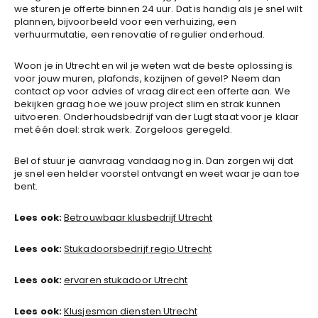
we sturen je offerte binnen 24 uur. Dat is handig als je snel wilt
plannen, bijvoorbeeld voor een verhuizing, een
verhuurmutatie, een renovatie of regulier onderhoud.
Woon je in Utrecht en wil je weten wat de beste oplossing is
voor jouw muren, plafonds, kozijnen of gevel? Neem dan
contact op voor advies of vraag direct een offerte aan. We
bekijken graag hoe we jouw project slim en strak kunnen
uitvoeren. Onderhoudsbedrijf van der Lugt staat voor je klaar
met één doel: strak werk. Zorgeloos geregeld.
Bel of stuur je aanvraag vandaag nog in. Dan zorgen wij dat
je snel een helder voorstel ontvangt en weet waar je aan toe
bent.
Lees ook:
Betrouwbaar klusbedrijf Utrecht
Lees ook:
Stukadoorsbedrijf regio Utrecht
Lees ook:
ervaren stukadoor Utrecht
Lees ook:
Klusjesman diensten Utrecht