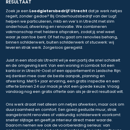
RESULTAAT
Zoek je een
Loodgietersbedrijf Utrecht
dat je werk netjes
regelt, zonder gedoe? Bij Onderhoudsbedrijf van der Lugt
helpen we particulieren, mkb en vve’s in Utrecht met slim
onderhoud, afwerking en renovatie. We combineren
vakmanschap met heldere afspraken, zodat jij snel weet
waar je aan toe bent. Of het nu gaat om renovlies behang,
binnen schilderwerk, buiten schilderwerk of stucwerk: wij
leveren strak werk. Zorgeloos geregeld.
Juist in een stad als Utrecht wil je een partij die snel schakelt
en de omgeving kent. Van een woning in Lombok tot een
kantoor in Utrecht-Oost of een appartement in Leidsche Rijn:
wij denken mee over de beste aanpak, planning en
afwerking. Met 5+ jaar ervaring, een gratis inspectie en een
offerte binnen 24 uur maak je vlot een goede keuze. Vraag
vandaag nog een gratis offerte aan als je direct resultaat wilt.
Ons werk draait niet alleen om netjes afwerken, maar ook om
duurzaamheid en comfort. Een goed gestucte muur, strak
aangebracht renovlies of vakkundig schilderwerk voorkomt
sneller slijtage en geeft je interieur direct meer waarde.
Daarom nemen we ook de voorbereiding serieus: van