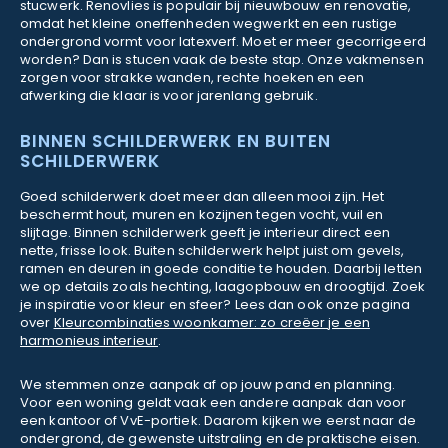
stucwerk. Renovlies is populair bij nieuwbouw en renovatie,
omdat het kleine oneffenheden wegwerkt en een rustige
ondergrond vormt voor latexverf. Moet er meer gecorrigeerd
worden? Dan is stucen vaak de beste stap. Onze vakmensen
zorgen voor strakke wanden, rechte hoeken en een
afwerking die klaar is voor jarenlang gebruik.
BINNEN SCHILDERWERK EN BUITEN
SCHILDERWERK
Goed schilderwerk doet meer dan alleen mooi zijn. Het
beschermt hout, muren en kozijnen tegen vocht, vuil en
slijtage. Binnen schilderwerk geeft je interieur direct een
nette, frisse look. Buiten schilderwerk helpt juist om gevels,
ramen en deuren in goede conditie te houden. Daarbij letten
we op details zoals hechting, laagopbouw en droogtijd. Zoek
je inspiratie voor kleur en sfeer? Lees dan ook onze pagina
over
Kleurcombinaties woonkamer: zo creëer je een
harmonieus interieur
.
We stemmen onze aanpak af op jouw pand en planning.
Voor een woning geldt vaak een andere aanpak dan voor
een kantoor of VvE-portiek. Daarom kijken we eerst naar de
ondergrond, de gewenste uitstraling en de praktische eisen.