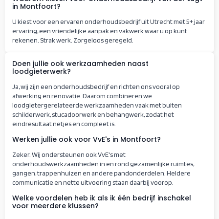
in Montfoort?
U kiest voor een ervaren onderhoudsbedrijf uit Utrecht met 5+ jaar
ervaring, een vriendelijke aanpak en vakwerk waar u op kunt
rekenen. Strak werk. Zorgeloos geregeld.
Doen jullie ook werkzaamheden naast
loodgieterwerk?
Ja, wij zijn een onderhoudsbedrijf en richten ons vooral op
afwerking en renovatie. Daarom combineren we
loodgietergerelateerde werkzaamheden vaak met buiten
schilderwerk, stucadoorwerk en behangwerk, zodat het
eindresultaat netjes en compleet is.
Werken jullie ook voor VvE's in Montfoort?
Zeker. Wij ondersteunen ook VvE's met
onderhoudswerkzaamheden in en rond gezamenlijke ruimtes,
gangen, trappenhuizen en andere pandonderdelen. Heldere
communicatie en nette uitvoering staan daarbij voorop.
Welke voordelen heb ik als ik één bedrijf inschakel
voor meerdere klussen?