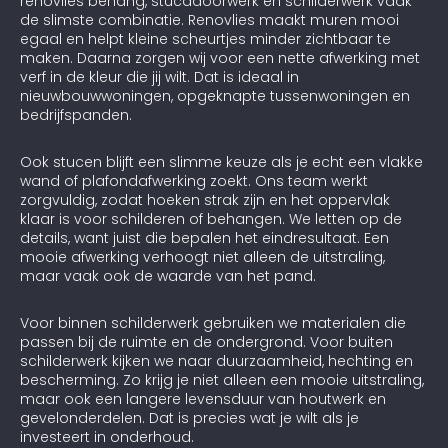
renovlies behang, stucadoorwerk en schilderwerk vaak
de slimste combinatie. Renovlies maakt muren mooi
egaal en helpt kleine scheurtjes minder zichtbaar te
maken. Daarna zorgen wij voor een nette afwerking met
verf in de kleur die jij wilt. Dat is ideaal in
nieuwbouwwoningen, opgeknapte tussenwoningen en
bedrijfspanden.
Ook stucen blijft een slimme keuze als je echt een vlakke
wand of plafondafwerking zoekt. Ons team werkt
zorgvuldig, zodat hoeken strak zijn en het oppervlak
klaar is voor schilderen of behangen. We letten op de
details, want juist die bepalen het eindresultaat. Een
mooie afwerking verhoogt niet alleen de uitstraling,
maar vaak ook de waarde van het pand.
Voor binnen schilderwerk gebruiken we materialen die
passen bij de ruimte en de ondergrond. Voor buiten
schilderwerk kijken we naar duurzaamheid, hechting en
bescherming. Zo krijg je niet alleen een mooie uitstraling,
maar ook een langere levensduur van houtwerk en
gevelonderdelen. Dat is precies wat je wilt als je
investeert in onderhoud.