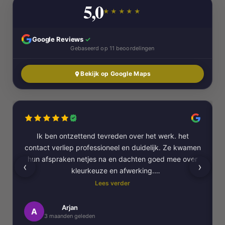
5,0
★★★★★
Google Reviews
✓
Gebaseerd op 11 beoordelingen
Bekijk op Google Maps
Ik ben ontzettend tevreden over het werk. het
contact verliep professioneel en duidelijk. Ze kwamen
hun afspraken netjes na en dachten goed mee over
‹
›
kleurkeuze en afwerking.
Lees verder
Het schilderwerk zelf is van hoge kwaliteit
uitgevoerd. Alles is strak afgewerkt en ze werkten
Arjan
A
3 maanden geleden
netjes en zorgvuldig, met oog voor detail. .