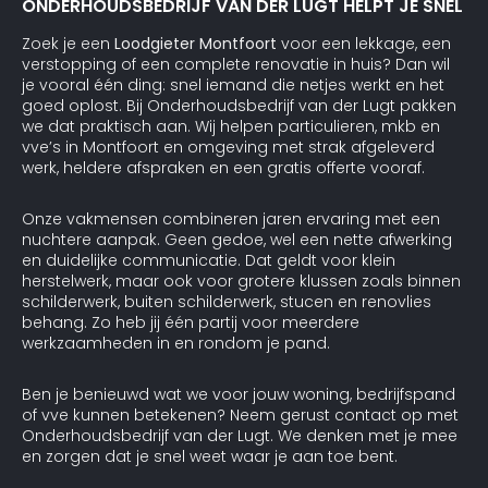
ONDERHOUDSBEDRIJF VAN DER LUGT HELPT JE SNEL
Zoek je een
Loodgieter Montfoort
voor een lekkage, een
verstopping of een complete renovatie in huis? Dan wil
je vooral één ding: snel iemand die netjes werkt en het
goed oplost. Bij Onderhoudsbedrijf van der Lugt pakken
we dat praktisch aan. Wij helpen particulieren, mkb en
vve’s in Montfoort en omgeving met strak afgeleverd
werk, heldere afspraken en een gratis offerte vooraf.
Onze vakmensen combineren jaren ervaring met een
nuchtere aanpak. Geen gedoe, wel een nette afwerking
en duidelijke communicatie. Dat geldt voor klein
herstelwerk, maar ook voor grotere klussen zoals binnen
schilderwerk, buiten schilderwerk, stucen en renovlies
behang. Zo heb jij één partij voor meerdere
werkzaamheden in en rondom je pand.
Ben je benieuwd wat we voor jouw woning, bedrijfspand
of vve kunnen betekenen? Neem gerust contact op met
Onderhoudsbedrijf van der Lugt. We denken met je mee
en zorgen dat je snel weet waar je aan toe bent.