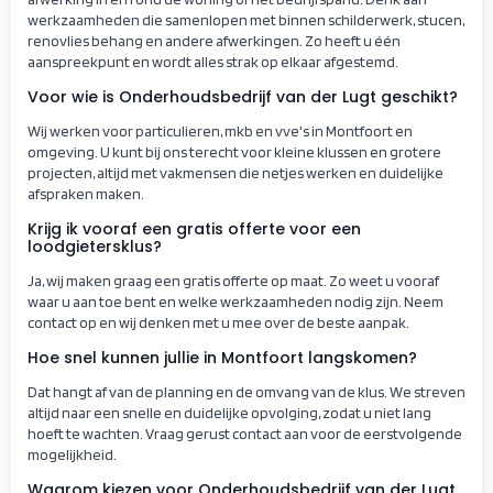
werkzaamheden die samenlopen met binnen schilderwerk, stucen,
renovlies behang en andere afwerkingen. Zo heeft u één
aanspreekpunt en wordt alles strak op elkaar afgestemd.
Voor wie is Onderhoudsbedrijf van der Lugt geschikt?
Wij werken voor particulieren, mkb en vve's in Montfoort en
omgeving. U kunt bij ons terecht voor kleine klussen en grotere
projecten, altijd met vakmensen die netjes werken en duidelijke
afspraken maken.
Krijg ik vooraf een gratis offerte voor een
loodgietersklus?
Ja, wij maken graag een gratis offerte op maat. Zo weet u vooraf
waar u aan toe bent en welke werkzaamheden nodig zijn. Neem
contact op en wij denken met u mee over de beste aanpak.
Hoe snel kunnen jullie in Montfoort langskomen?
Dat hangt af van de planning en de omvang van de klus. We streven
altijd naar een snelle en duidelijke opvolging, zodat u niet lang
hoeft te wachten. Vraag gerust contact aan voor de eerstvolgende
mogelijkheid.
Waarom kiezen voor Onderhoudsbedrijf van der Lugt