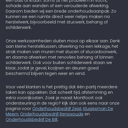
een buis of kraan. Soms zit het probleem in vocht,
schade aan wanden of een verouderde afwerking.
Daarom bieden wij een brede onderhoudsaanpak. Zo
kunnen we een ruimte direct weer netjes maken na
herstelwerk, bijvoorbeeld met stucwerk, behang of
schilderwerk.
Onze werkzaamheden sluiten mooi op elkaar aan. Denk
aan kleine herstelklussen, afwerking na een lekkage, het
strak maken van muren met stucen of stucadoorwerk,
en daarna afwerken met renovlies behang of binnen
schilderwerk. Ook voor buiten schilderwerk staan we
klaar, zodat je gevel, kozijnen en deuren goed
beschermd blijven tegen weer en wind.
Voor veel klanten is het prettig dat één partij meerdere
taken kan oppakken. Dat scheelt tijd, afstemming en
extra voorrijkosten. Zoek je naast Montfoort ook
ondersteuning in de regio? Kijk dan ook eens naar onze
pagina voor
Onderhoudsbedrijf Zeist
,
Klusjesman De
Meern
,
Onderhoudsbedrijf Renswoude
en
Onderhoudsbedrijf De Bilt
.