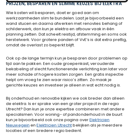
PRIJZEN, BESPAREN EN SLIMME KEUZES BIJ ELEKTRA
Wie kosten wil besparen, doet er goed aan om
werkzaamheden slim te bundelen. Laat je bijvoorbeeld een
wand stucen en daarna afwerken met renovlies behang of
schilderwerk, dan kun je elektra en afbouw vaak in één
planning zetten. Dat scheelt reistijd, afstemming en soms ook
herstelwerk. Voor grotere panden of VvE’s is dat extra prettig,
omdat de overlast zo beperkt blijft.
Ook op de lange termijn kun je besparen door problemen op
tijd aan te pakken. Een oude groepenkast, verouderde
bekabeling of slecht functionerende verlichting kan later voor
meer schade of hogere kosten zorgen. Een gratis inspectie
helpt om vroeg te zien waar risico’s zitten. Zo maak je
gerichte keuzes en investeer je alleen in wat echt nodig is.
Bij onderhoud en renovatie kijken we ook breder dan alleen
de elektra. Is er sprake van een groter project in de regio
Utrecht? Dan kun je onze expertise combineren met andere
specialismen. Voor woning- of pandonderhoud in de buurt
kun je bijvoorbeeld ook onze pagina over
Elektricien
Nieuwegein
en
Elektricien Utrecht
bekijken als je meerdere
locaties of een bredere regio bedient.