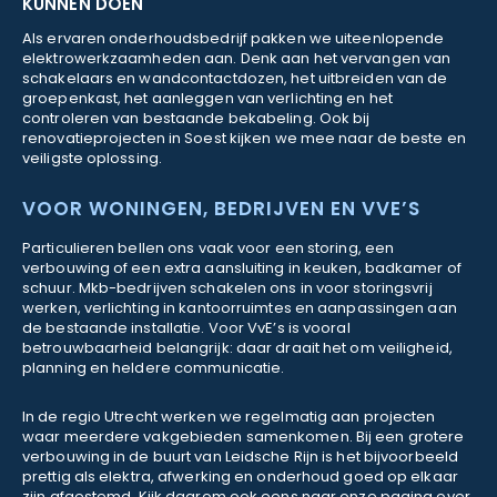
KUNNEN DOEN
Als ervaren onderhoudsbedrijf pakken we uiteenlopende
elektrowerkzaamheden aan. Denk aan het vervangen van
schakelaars en wandcontactdozen, het uitbreiden van de
groepenkast, het aanleggen van verlichting en het
controleren van bestaande bekabeling. Ook bij
renovatieprojecten in Soest kijken we mee naar de beste en
veiligste oplossing.
VOOR WONINGEN, BEDRIJVEN EN VVE’S
Particulieren bellen ons vaak voor een storing, een
verbouwing of een extra aansluiting in keuken, badkamer of
schuur. Mkb-bedrijven schakelen ons in voor storingsvrij
werken, verlichting in kantoorruimtes en aanpassingen aan
de bestaande installatie. Voor VvE’s is vooral
betrouwbaarheid belangrijk: daar draait het om veiligheid,
planning en heldere communicatie.
In de regio Utrecht werken we regelmatig aan projecten
waar meerdere vakgebieden samenkomen. Bij een grotere
verbouwing in de buurt van Leidsche Rijn is het bijvoorbeeld
prettig als elektra, afwerking en onderhoud goed op elkaar
zijn afgestemd. Kijk daarom ook eens naar onze pagina over