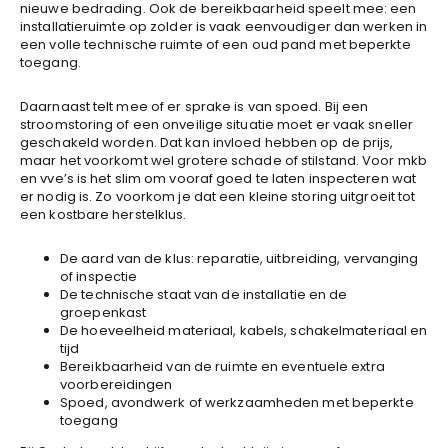
nieuwe bedrading. Ook de bereikbaarheid speelt mee: een
installatieruimte op zolder is vaak eenvoudiger dan werken in
een volle technische ruimte of een oud pand met beperkte
toegang.
Daarnaast telt mee of er sprake is van spoed. Bij een
stroomstoring of een onveilige situatie moet er vaak sneller
geschakeld worden. Dat kan invloed hebben op de prijs,
maar het voorkomt wel grotere schade of stilstand. Voor mkb
en vve’s is het slim om vooraf goed te laten inspecteren wat
er nodig is. Zo voorkom je dat een kleine storing uitgroeit tot
een kostbare herstelklus.
De aard van de klus: reparatie, uitbreiding, vervanging
of inspectie
De technische staat van de installatie en de
groepenkast
De hoeveelheid materiaal, kabels, schakelmateriaal en
tijd
Bereikbaarheid van de ruimte en eventuele extra
voorbereidingen
Spoed, avondwerk of werkzaamheden met beperkte
toegang