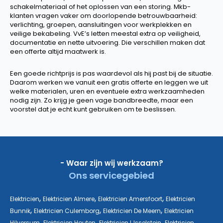
schakelmateriaal of het oplossen van een storing. Mkb-
klanten vragen vaker om doorlopende betrouwbaarheid:
verlichting, groepen, aansluitingen voor werkplekken en
veilige bekabeling. VvE’s letten meestal extra op veiligheid,
documentatie en nette uitvoering. Die verschillen maken dat
een offerte altijd maatwerk is.
Een goede richtprijs is pas waardevol als hij past bij de situatie.
Daarom werken we vanuit een gratis offerte en leggen we uit
welke materialen, uren en eventuele extra werkzaamheden
nodig zijn. Zo krijg je geen vage bandbreedte, maar een
voorstel dat je echt kunt gebruiken om te beslissen.
- Waar zijn wij werkzaam?
Ons servicegebied
,
,
,
Elektricien
Elektricien Almere
Elektricien Amersfoort
Elektricien
,
,
,
Bunnik
Elektricien Culemborg
Elektricien De Meern
Elektricien
,
,
,
Hilversum
Elektricien Houten
Elektricien IJsselstein
Elektricien