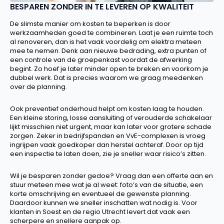
BESPAREN ZONDER IN TE LEVEREN OP KWALITEIT
De slimste manier om kosten te beperken is door
werkzaamheden goed te combineren. Laat je een ruimte toch
al renoveren, dan is het vaak voordelig om elektra meteen
mee te nemen. Denk aan nieuwe bedrading, extra punten of
een controle van de groepenkast voordat de afwerking
begint. Zo hoef je later minder open te breken en voorkom je
dubbel werk. Dat is precies waarom we graag meedenken
over de planning.
Ook preventief onderhoud helpt om kosten laag te houden.
Een kleine storing, losse aansluiting of verouderde schakelaar
lijkt misschien niet urgent, maar kan later voor grotere schade
zorgen. Zeker in bedrijfspanden en VvE-complexen is vroeg
ingrijpen vaak goedkoper dan herstel achteraf. Door op tijd
een inspectie te laten doen, zie je sneller waar risico’s zitten.
Wil je besparen zonder gedoe? Vraag dan een offerte aan en
stuur meteen mee wat je al weet: foto’s van de situatie, een
korte omschrijving en eventueel de gewenste planning.
Daardoor kunnen we sneller inschatten wat nodig is. Voor
klanten in Soest en de regio Utrecht levert dat vaak een
scherpere en snellere aanpak op.