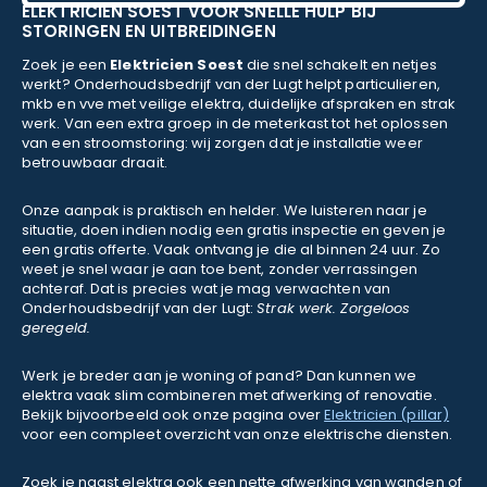
ELEKTRICIEN SOEST VOOR SNELLE HULP BIJ
STORINGEN EN UITBREIDINGEN
Zoek je een
Elektricien Soest
die snel schakelt en netjes
werkt? Onderhoudsbedrijf van der Lugt helpt particulieren,
mkb en vve met veilige elektra, duidelijke afspraken en strak
werk. Van een extra groep in de meterkast tot het oplossen
van een stroomstoring: wij zorgen dat je installatie weer
betrouwbaar draait.
Onze aanpak is praktisch en helder. We luisteren naar je
situatie, doen indien nodig een gratis inspectie en geven je
een gratis offerte. Vaak ontvang je die al binnen 24 uur. Zo
weet je snel waar je aan toe bent, zonder verrassingen
achteraf. Dat is precies wat je mag verwachten van
Onderhoudsbedrijf van der Lugt:
Strak werk. Zorgeloos
geregeld.
Werk je breder aan je woning of pand? Dan kunnen we
elektra vaak slim combineren met afwerking of renovatie.
Bekijk bijvoorbeeld ook onze pagina over
Elektricien (pillar)
voor een compleet overzicht van onze elektrische diensten.
Zoek je naast elektra ook een nette afwerking van wanden of