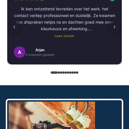
Ik ben ontzettend tevreden over het werk. het
contact verliep professioneel en duidelijk. Ze kwamen
hun afspraken netjes na en dachten goed mee over
‹
›
kleurkeuze en afwerking.
Lees verder
Het schilderwerk zelf is van hoge kwaliteit
uitgevoerd. Alles is strak afgewerkt en ze werkten
Arjan
A
3 maanden geleden
netjes en zorgvuldig, met oog voor detail. .
Daarnaast vond ik de communicatie erg prettig:
Kortom, een betrouwbaar en vakkundig
schildersbedrijf dat ik zeker zou aanbevelen!