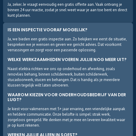
Ja, zeker. Je vraagt eenvoudig een gratis offerte aan. Vaak ontvang je
binnen 24 uur reactie, zodat je snel weet waar je aan toe bent en direct
kunt plannen.
IS EEN INSPECTIE VOORAF MOGELIJK?
Ja, we bieden een gratis inspectie aan. Zo bekijken we eerst de situatie,
bespreken we je wensen en geven we gericht advies. Dat voorkomt
verrassingen en zorgt voor een passende oplossing.
WELKE WERKZAAMHEDEN VOEREN JULLIE NOG MEER UIT?
Naast elektra richten we ons op onderhoud en afwerking, zoals
renovlies behang, binnen schilderwerk, buiten schilderwerk,
stucadoorwerk, stucen en behangen. Dat is handig als je meerdere
klussen tegelijk wilt laten uitvoeren.
WAAROM KIEZEN VOOR ONDERHOUDSBEDRIJF VAN DER
LUGT?
Je kiest voor vakmensen met 5+ jaar ervaring, een vriendelijke aanpak
en heldere communicatie. Onze belofte is simpel: strak werk,
zorgeloos geregeld. We denken met je mee en leveren kwaliteit waar
je op kunt rekenen.
WERKEN JULLIE ALLEEN IN SOEST?