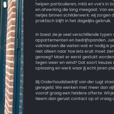
helpen particulieren, mkb en vve’s in
en afwerking die lang meegaat. Van ee
netjes binnen schilderwerk: wij zorgen d
praktisch blijft in het dagelijks gebruik.
In Soest zie je veel verschillende type
appartementen en bedrijfspanden. Jui
vakmensen die weten wat er nodig is per
niet alleen naar hoe iets eruit moet zie
genoeg? Moet er eerst gestukt worden?
tegen weer en wind? Dat soort keuzes 
oplossing en werk waar jij echt jaren pl
Bij Onderhoudsbedrijf van der Lugt staa
geregeld. We werken met meer dan vijf
vooraf graag een heldere offerte. Wil 
Neem dan gerust contact op of vraag 