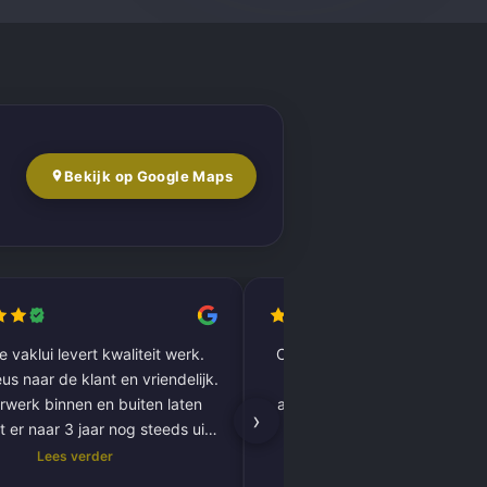
Bekijk op Google Maps
 vaklui levert kwaliteit werk.
Complete woning laten renov
us naar de klant en vriendelijk.
vloer tot plafond. Alles pe
rwerk binnen en buiten laten
afgewerkt, inclusief tegels, 
›
t er naar 3 jaar nog steeds uit
kitnaden, PVC-vloer 
als nieuw.
vloerverwarming. Zeer tevred
Lees verder
Lees verder
resultaat. Absoluut een aa