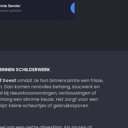
nnie Semler
Lilly Verbeek
L
anden geleden
2 maanden geleden
 BINNEN SCHILDERWERK
f Soest
omdat ze hun binnenruimte een frisse,
en. Dan komen renovlies behang, stucwerk en
al bij nieuwbouwwoningen, verbouwingen of
behang een slimme keuze. Het zorgt voor een
elpt kleine scheurtjes of gebruikssporen
eel van een nette afwerking. Als muren of