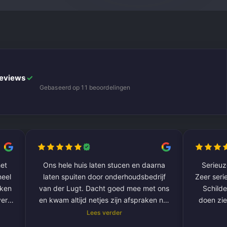
Reviews
✓
Gebaseerd op 11 beoordelingen
et
Ons hele huis laten stucen en daarna
Serieuze
laten spuiten door onderhoudsbedrijf
Zeer serie
aken
van der Lugt. Dacht goed mee met ons
Schilde
ver
en kwam altijd netjes zijn afspraken na.
doen zie
De volgende klus hebben we al gepland
Lees verder
om onze hele buitengevel te doen.