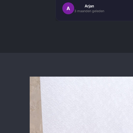
Het schilderwerk zelf is van hog
Arjan
A
3 maanden geleden
kwaliteit uitgevoerd. Alles is stra
afgewerkt en ze werkten netjes 
zorgvuldig, met oog voor detail. 
Daarnaast vond ik de communicatie
prettig:
Kortom, een betrouwbaar en vakku
schildersbedrijf dat ik zeker zou
aanbevelen!