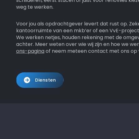
schilderen, eerst stucen of juist voor renovlies ki
weg te werken.
Voor jou als opdrachtgever levert dat rust op. Zeke
kantoorruimte van een mkb’er of een VvE-project 
We werken netjes, houden rekening met de omgev
achter. Meer weten over wie wij zijn en hoe we w
ons-pagina
of neem meteen contact met ons op v
Diensten