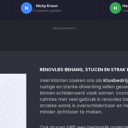
e
Nogmaals bedankt.
Nicky Kroon
He
N
H
3 maanden geleden
1 ma
k
en
.
 erg
ndig
RENOVLIES BEHANG, STUCEN EN STRAK
Veel klanten zoeken ons als
Klusbedrij
rustige en sterke afwerking willen gev
binnen schilderwerk vaak samen. Voor
ruimtes met veel gebruik is renovlies 
strakke wand, is overschilderbaar en h
minder zichtbaar te maken.
Ook stucen blijft een belangrijk onderd