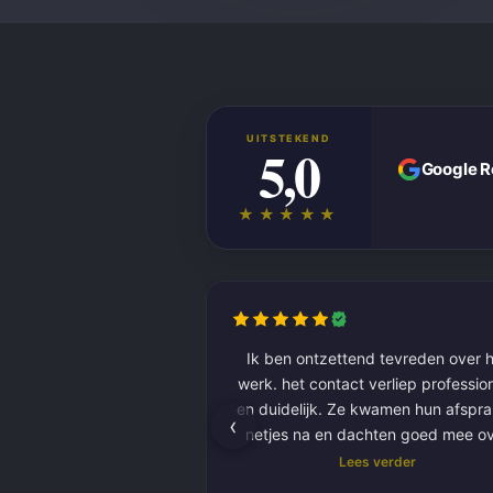
UITSTEKEND
5,0
Google 
★★★★★
Ik ben ontzettend tevreden over h
werk. het contact verliep professioneel
en duidelijk. Ze kwamen hun afspr
‹
netjes na en dachten goed mee o
kleurkeuze en afwerking.
Lees verder