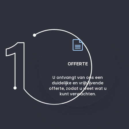
OFFERTE
U ontvangt van ons een
duidelijke en vrijblijvende
offerte, zodat u weet wat u
kunt verwachten.