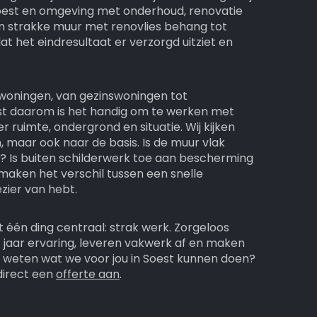
 Soest en omgeving met onderhoud, renovatie
n strakke muur met renovlies behang tot
at het eindresultaat er verzorgd uitziet en
n woningen, van gezinswoningen tot
st daarom is het handig om te werken met
 ruimte, ondergrond en situatie. Wij kijken
n, maar ook naar de basis. Is de muur vlak
 Is buiten schilderwerk toe aan bescherming
maken het verschil tussen een snelle
ezier van hebt.
t één ding centraal: strak werk. Zorgeloos
 jaar ervaring, leveren vakwerk af en maken
je weten wat we voor jou in Soest kunnen doen?
direct een
offerte aan
.