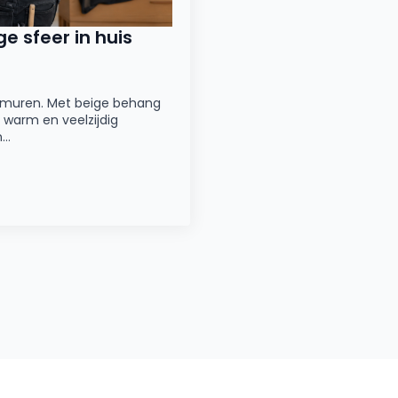
e sfeer in huis
de muren. Met beige behang
t, warm en veelzijdig
n…