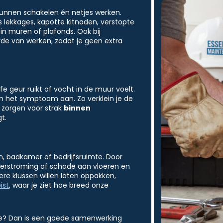
unnen schakelen én netjes werken.
lekkages, kapotte kitnaden, verstopte
in muren of plafonds. Ook bij
de van werken, zodat je geen extra
fe geur ruikt of vocht in de muur voelt.
en het symptoom aan. Zo verklein je de
 zorgen voor strak
binnen
t.
n, badkamer of bedrijfsruimte. Door
overstroming of schade aan vloeren en
re klussen willen laten oppakken,
ist
, waar je ziet hoe breed onze
te? Dan is een goede samenwerking