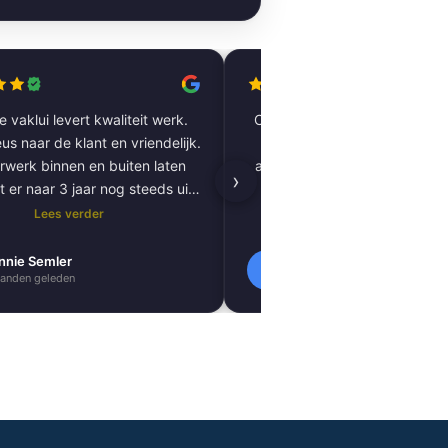
 vaklui levert kwaliteit werk.
Complete woning laten renov
us naar de klant en vriendelijk.
vloer tot plafond. Alles pe
rwerk binnen en buiten laten
afgewerkt, inclusief tegels, 
›
t er naar 3 jaar nog steeds uit
kitnaden, PVC-vloer 
als nieuw.
vloerverwarming. Zeer tevred
Lees verder
Lees verder
resultaat. Absoluut een aa
nnie Semler
Lilly Verbeek
L
anden geleden
1 maanden geleden