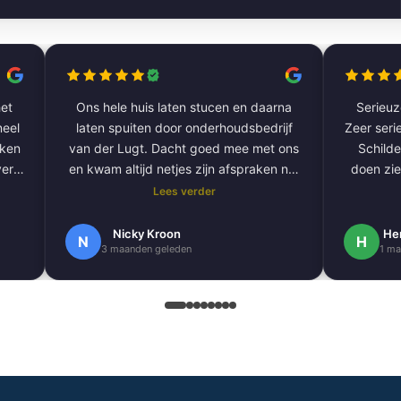
et
Ons hele huis laten stucen en daarna
Serieuze
laten spuiten door onderhoudsbedrijf
Zeer serie
aken
van der Lugt. Dacht goed mee met ons
Schilde
ver
en kwam altijd netjes zijn afspraken na.
doen zie
De volgende klus hebben we al gepland
Lees verder
om onze hele buitengevel te doen.
e
Nogmaals bedankt.
Nicky Kroon
He
N
H
3 maanden geleden
1 ma
k
en
.
 erg
ndig