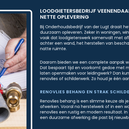
LOODGIETERSBEDRIJF VEENENDAA
NETTE OPLEVERING
Bij Onderhoudsbedrijf van der Lugt draait 
duurzaam opleveren. Zeker in woningen, wi
vaak dat loodgieterswerk samenvalt met af
achter een wand, het herstellen van besch
natte ruimte.
Daarom bieden we een complete aanpak waar
Dat bespaart tijd en voorkomt gedoe met me
laten openmaken voor leidingwerk? Dan kun
renovlies of schilderwerk. Zo houd je één a
RENOVLIES BEHANG EN STRAK SCHIL
Renovlies behang is een slimme keuze als j
afwerken. Vooral na herstelwerk of in een w
renovlies een rustig en modern resultaat. In
een duurzame afwerking die past bij nieuw