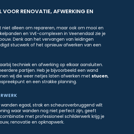
L VOOR RENOVATIE, AFWERKING EN
het niet alleen om repareren, maar ook om mooi en
nkelpanden en VvE-complexen in Veenendaal zie je
bouw. Denk aan het vervangen van leidingen
adigd stucwerk of het opnieuw afwerken van een
bij techniek en afwerking op elkaar aansluiten.
erdere partijen. Heb je bijvoorbeeld een wand
nen wij die weer netjes laten afwerken met
stucen
,
anspreekpunt en een strakke planning.
DERWERK
e wanden egaal, strak en scheuroverbruggend wilt
oning waar wanden nog niet perfect zijn, geeft
 combinatie met professioneel schilderwerk krijg je
bouw, renovatie en opknapwerk.