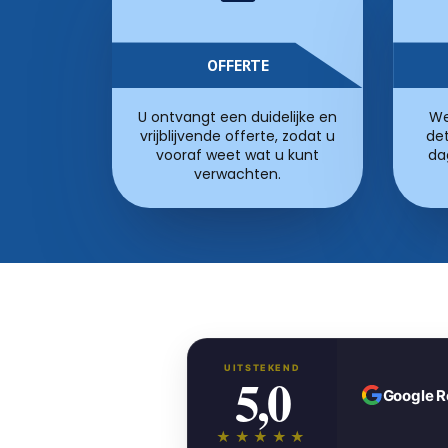
OFFERTE
U ontvangt een duidelijke en
We
vrijblijvende offerte, zodat u
det
vooraf weet wat u kunt
da
verwachten.
UITSTEKEND
5,0
Google 
★★★★★