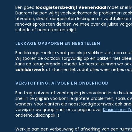
Een goed
loodgietersbedrijf Veenendaal
moet snel k
Daarom helpen wij bij veelvoorkomende problemen zoals 
afvoeren, slecht aangesloten leidingen en vochtplekken 
renovatieprojecten denken we mee over de juiste volgor
schade of herstelkosten krijgt.
LEKKAGE OPSPOREN EN HERSTELLEN
Een lekkage merk je vaak pas als je vlekken ziet, een muf
Wij sporen de oorzaak zorgvuldig op en pakken niet alle
kans op terugkerende schade. Na herstel kunnen we ook
schilderwerk
of stucherstel, zodat alles weer netjes oog
VERSTOPPING, AFVOER EN ONDERHOUD
Een trage afvoer of verstopping is vervelend in de keuke
snel in te grijpen voorkom je grotere problemen, zoals 
wanden. Voor klanten die naast loodgieterswerk ook ande
verwijzen we graag naar onze pagina over
Klusjesman Ze
onderhoudsaanpak is.
Werk je aan een verbouwing of afwerking van een ruim