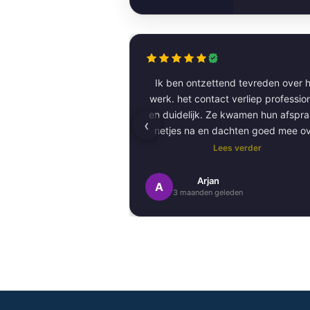
Ik ben ontzettend tevreden over h
werk. het contact verliep professioneel
en duidelijk. Ze kwamen hun afspr
‹
netjes na en dachten goed mee o
kleurkeuze en afwerking.
Lees verder
Het schilderwerk zelf is van hog
Arjan
A
3 maanden geleden
kwaliteit uitgevoerd. Alles is stra
afgewerkt en ze werkten netjes 
zorgvuldig, met oog voor detail. 
Daarnaast vond ik de communicatie
prettig:
Kortom, een betrouwbaar en vakku