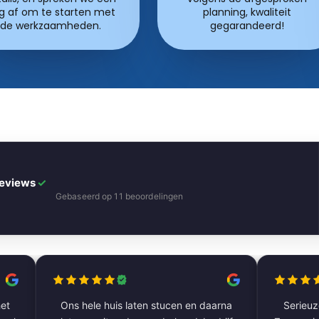
g af om te starten met
planning, kwaliteit
de werkzaamheden.
gegarandeerd!
Reviews
✓
Gebaseerd op 11 beoordelingen
et
Ons hele huis laten stucen en daarna
Serieuze