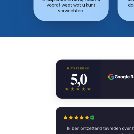
vooraf weet wat u kunt
da
verwachten.
UITSTEKEND
5,0
Google 
★★★★★
Ik ben ontzettend tevreden over h