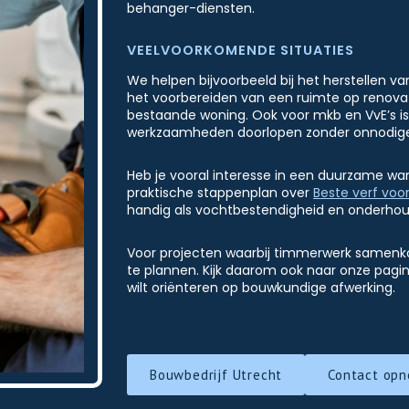
behanger-diensten.
VEELVOORKOMENDE SITUATIES
We helpen bijvoorbeeld bij het herstellen v
het voorbereiden van een ruimte op renovat
bestaande woning. Ook voor mkb en VvE’s is 
werkzaamheden doorlopen zonder onnodige 
Heb je vooral interesse in een duurzame w
praktische stappenplan over
Beste verf voo
handig als vochtbestendigheid en onderhoudsv
Voor projecten waarbij timmerwerk samenkom
te plannen. Kijk daarom ook naar onze pagi
wilt oriënteren op bouwkundige afwerking.
Bouwbedrijf Utrecht
Contact op