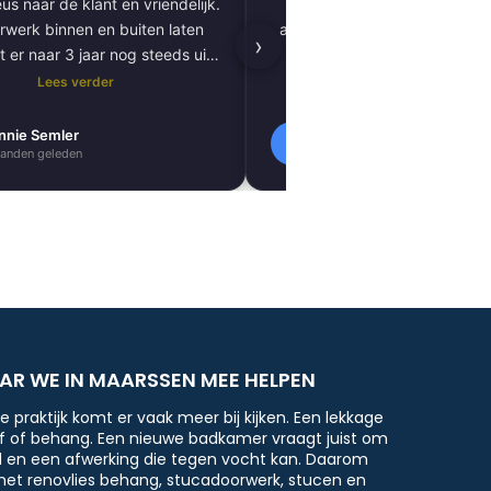
us naar de klant en vriendelijk.
vloer tot plafond. Alles pe
rwerk binnen en buiten laten
afgewerkt, inclusief tegels, 
›
t er naar 3 jaar nog steeds uit
kitnaden, PVC-vloer 
als nieuw.
vloerverwarming. Zeer tevred
Lees verder
Lees verder
resultaat. Absoluut een aa
nnie Semler
Lilly Verbeek
L
anden geleden
1 maanden geleden
AR WE IN MAARSSEN MEE HELPEN
de praktijk komt er vaak meer bij kijken. Een lekkage
f of behang. Een nieuwe badkamer vraagt juist om
nd en een afwerking die tegen vocht kan. Daarom
met renovlies behang, stucadoorwerk, stucen en