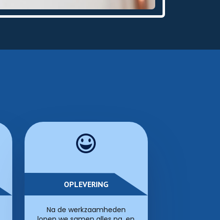
OPLEVERING
Na de werkzaamheden
lopen we samen alles na, en