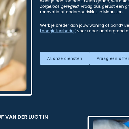
waar je aan toe bent. Geen gedoe, wel duidel
Zorgeloos geregeld.
Vraag dus gerust een grat
renovatie of onderhoudsklus in Maarssen.
Werk je breder aan jouw woning of pand? Be
Loodgietersbedrijf
voor meer achtergrond ov
Al onze diensten
Vraag een offe
 VAN DER LUGT IN