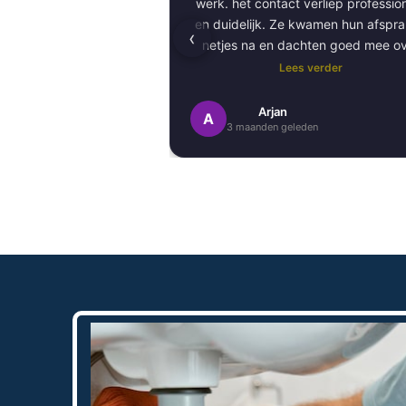
werk. het contact verliep professioneel
en duidelijk. Ze kwamen hun afspr
‹
netjes na en dachten goed mee o
kleurkeuze en afwerking.
Lees verder
Het schilderwerk zelf is van hog
Arjan
A
3 maanden geleden
kwaliteit uitgevoerd. Alles is stra
afgewerkt en ze werkten netjes 
zorgvuldig, met oog voor detail. 
Daarnaast vond ik de communicatie
prettig:
Kortom, een betrouwbaar en vakku
schildersbedrijf dat ik zeker zou
aanbevelen!