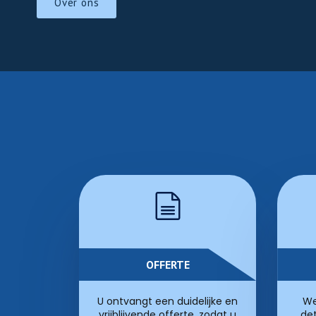
Over ons
OFFERTE
U ontvangt een duidelijke en
We
vrijblijvende offerte, zodat u
det