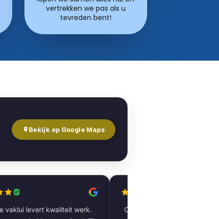
vertrekken we pas als u
tevreden bent!
Bekijk op Google Maps
 vaklui levert kwaliteit werk.
Complete woning laten renov