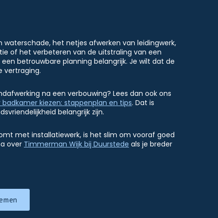
an waterschade, het netjes afwerken van leidingwerk,
ie of het verbeteren van de uitstraling van een
een betrouwbare planning belangrijk. Je wilt dat de
vertraging.
andafwerking na een verbouwing? Lees dan ook ons
r badkamer kiezen: stappenplan en tips
. Dat is
riendelijkheid belangrijk zijn.
t met installatiewerk, is het slim om vooraf goed
na over
Timmerman Wijk bij Duurstede
als je breder
nemen