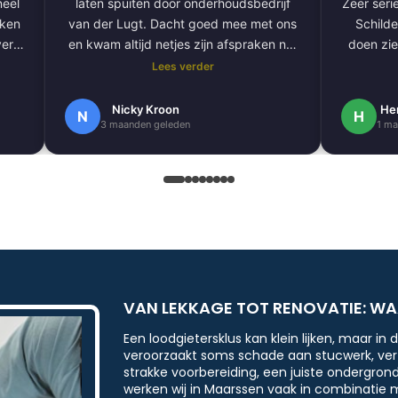
laten spuiten door onderhoudsbedrijf
Zeer serie
aken
van der Lugt. Dacht goed mee met ons
Schilde
ver
en kwam altijd netjes zijn afspraken na.
doen zie
De volgende klus hebben we al gepland
Lees verder
om onze hele buitengevel te doen.
e
Nogmaals bedankt.
Nicky Kroon
He
N
H
3 maanden geleden
1 ma
k
en
.
 erg
ndig
VAN LEKKAGE TOT RENOVATIE: WA
Een loodgietersklus kan klein lijken, maar in 
veroorzaakt soms schade aan stucwerk, ver
strakke voorbereiding, een juiste ondergro
werken wij in Maarssen vaak in combinatie 