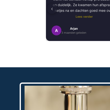
en duidelijk. Ze kwamen hun afspr
‹
netjes na en dachten goed mee o
kleurkeuze en afwerking.
Lees verder
Het schilderwerk zelf is van hog
Arjan
A
3 maanden geleden
kwaliteit uitgevoerd. Alles is stra
afgewerkt en ze werkten netjes 
zorgvuldig, met oog voor detail. 
Daarnaast vond ik de communicatie
prettig:
Kortom, een betrouwbaar en vakku
schildersbedrijf dat ik zeker zou
aanbevelen!