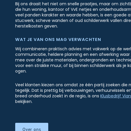
Bij ons draait het niet om snelle praatjes, maar om zich
die hun woning, kantoor of VvE netjes en onderhoudsarm 
veel panden karakter en waarde hebben, is een goede afw
stucwerk, scheve wanden of oud schilderwerk vallen dir
herstelkosten geven.
WAT JE VAN ONS MAG VERWACHTEN
Wij combineren praktisch advies met vakwerk op de werkv
communicatie, heldere planning en een afwerking waar 
mee over de juiste materialen, ondergronden en techniek
voor een strakke muur, of bij binnen schilderwerk als j
ogen.
Veel klanten kiezen ons omdat ze één partij zoeken di
tegelijk. Dat is prettig bij verbouwingen, verhuurwissel
breed onderhoud zoekt in de regio, is ons
Klusbedrijf Via
bekijken.
Over ons