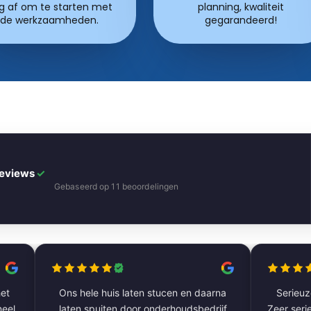
g af om te starten met
planning, kwaliteit
de werkzaamheden.
gegarandeerd!
Reviews
✓
Gebaseerd op 11 beoordelingen
et
Ons hele huis laten stucen en daarna
Serieuze
laten spuiten door onderhoudsbedrijf
Zeer serie