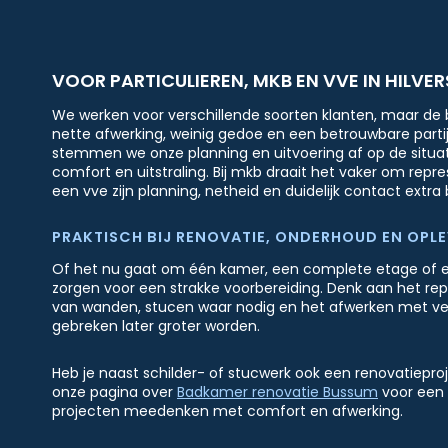
VOOR PARTICULIEREN, MKB EN VVE IN HILVE
We werken voor verschillende soorten klanten, maar de b
nette afwerking, weinig gedoe en een betrouwbare part
stemmen we onze planning en uitvoering af op de situat
comfort en uitstraling. Bij mkb draait het vaker om repres
een vve zijn planning, netheid en duidelijk contact extra b
PRAKTISCH BIJ RENOVATIE, ONDERHOUD EN OPL
Of het nu gaat om één kamer, een complete etage of e
zorgen voor een strakke voorbereiding. Denk aan het re
van wanden, stucen waar nodig en het afwerken met verf
gebreken later groter worden.
Heb je naast schilder- of stucwerk ook een renovatieproj
onze pagina over
Badkamer renovatie Bussum
voor een 
projecten meedenken met comfort en afwerking.