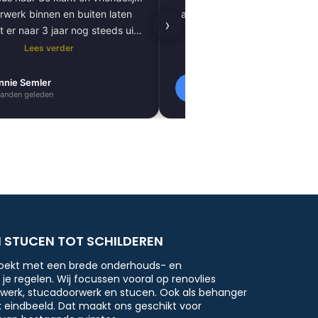
rwerk binnen en buiten laten
afgewerkt, inclusief tegels, 
›
t er naar 3 jaar nog steeds uit
kitnaden, PVC-vloer 
als nieuw.
vloerverwarming. Zeer tevred
Lees verder
Lees verder
resultaat. Absoluut een aa
nnie Semler
Lilly Verbeek
L
anden geleden
1 maanden geleden
N STUCEN TOT SCHILDEREN
oekt met een brede onderhouds- en
e regelen. Wij focussen vooral op renovlies
erwerk, stucadoorwerk en stucen. Ook als behanger
k eindbeeld. Dat maakt ons geschikt voor