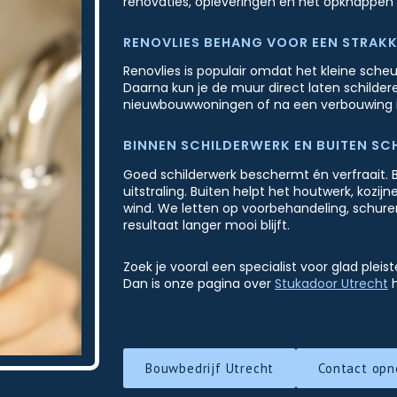
renovaties, opleveringen en het opknappen
RENOVLIES BEHANG VOOR EEN STRAKK
Renovlies is populair omdat het kleine sche
Daarna kun je de muur direct laten schilderen 
nieuwbouwwoningen of na een verbouwing i
BINNEN SCHILDERWERK EN BUITEN SC
Goed schilderwerk beschermt én verfraait. Bi
uitstraling. Buiten helpt het houtwerk, ko
wind. We letten op voorbehandeling, schuren
resultaat langer mooi blijft.
Zoek je vooral een specialist voor glad pleis
Dan is onze pagina over
Stukadoor Utrecht
h
Bouwbedrijf Utrecht
Contact op