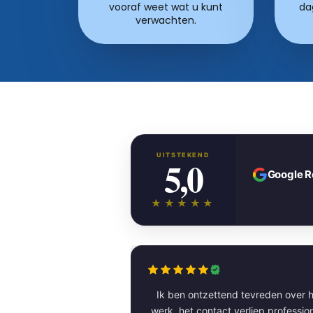
vooraf weet wat u kunt
da
verwachten.
UITSTEKEND
5,0
Google 
★★★★★
Ik ben ontzettend tevreden over h
werk. het contact verliep professioneel