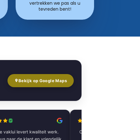
vertrekken we pas als u
tevreden bent!
Bekijk op Google Maps
 vaklui levert kwaliteit werk.
Complete woning laten renov
us naar de klant en vriendelijk.
vloer tot plafond. Alles pe