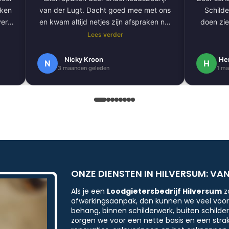
aken
van der Lugt. Dacht goed mee met ons
Schilde
ver
en kwam altijd netjes zijn afspraken na.
doen zie
De volgende klus hebben we al gepland
Lees verder
om onze hele buitengevel te doen.
e
Nogmaals bedankt.
Nicky Kroon
He
N
H
3 maanden geleden
1 ma
k
en
.
 erg
ndig
ONZE DIENSTEN IN HILVERSUM: VA
Als je een
Loodgietersbedrijf Hilversum
z
afwerkingsaanpak, dan kunnen we veel voor j
behang, binnen schilderwerk, buiten schild
zorgen we voor een nette basis en een stra