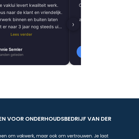
 vaklui levert kwaliteit werk.
Complete woning laten renov
us naar de klant en vriendelijk.
vloer tot plafond. Alles pe
rwerk binnen en buiten laten
afgewerkt, inclusief tegels, 
›
t er naar 3 jaar nog steeds uit
kitnaden, PVC-vloer 
als nieuw.
vloerverwarming. Zeer tevred
Lees verder
Lees verder
resultaat. Absoluut een aa
nnie Semler
Lilly Verbeek
L
anden geleden
1 maanden geleden
EN VOOR ONDERHOUDSBEDRIJF VAN DER
lleen om vakwerk, maar ook om vertrouwen. Je laat