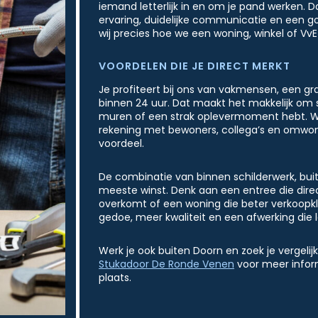
iemand letterlijk in en om je pand werken. Da
ervaring, duidelijke communicatie en een g
wij precies hoe we een woning, winkel of Vv
VOORDELEN DIE JE DIRECT MERKT
Je profiteert bij ons van vakmensen, een gra
binnen 24 uur. Dat maakt het makkelijk om s
muren of een strak oplevermoment hebt. W
rekening met bewoners, collega’s en omwon
voordeel.
De combinatie van binnen schilderwerk, bui
meeste winst. Denk aan een entree die direc
overkomt of een woning die beter verkoopkla
gedoe, meer kwaliteit en een afwerking die
Werk je ook buiten Doorn en zoek je vergelij
Stukadoor De Ronde Venen
voor meer infor
plaats.