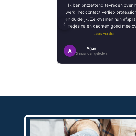
Ik ben ontzettend tevreden over h
werk. het contact verliep professioneel
en duidelijk. Ze kwamen hun afspr
‹
netjes na en dachten goed mee o
kleurkeuze en afwerking.
Lees verder
Het schilderwerk zelf is van hog
Arjan
A
3 maanden geleden
kwaliteit uitgevoerd. Alles is stra
afgewerkt en ze werkten netjes 
zorgvuldig, met oog voor detail. 
Daarnaast vond ik de communicatie
prettig:
Kortom, een betrouwbaar en vakku
schildersbedrijf dat ik zeker zou
aanbevelen!