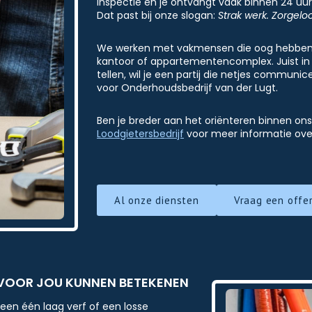
inspectie en je ontvangt vaak binnen 24 uur 
Dat past bij onze slogan:
Strak werk. Zorgelo
We werken met vakmensen die oog hebben vo
kantoor of appartementencomplex. Juist in ee
tellen, wil je een partij die netjes commun
voor Onderhoudsbedrijf van der Lugt.
Ben je breder aan het oriënteren binnen on
Loodgietersbedrijf
voor meer informatie ove
Al onze diensten
Vraag een offe
 VOOR JOU KUNNEN BETEKENEN
een één laag verf of een losse