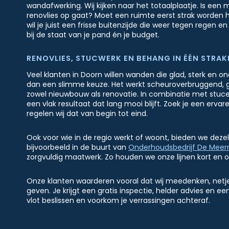
wandafwerking. Wij kijken naar het totaalplaatje. Is een 
renovlies op gaat? Moet een ruimte eerst strak worden h
wil je juist een frisse buitenzijde die weer tegen regen 
bij de staat van je pand én je budget.
RENOVLIES, STUCWERK EN BEHANG IN ÉÉN STRAKK
Veel klanten in Doorn willen wanden die glad, sterk en o
dan een slimme keuze. Het werkt scheuroverbruggend, gee
zowel nieuwbouw als renovatie. In combinatie met stuc
een vlak resultaat dat lang mooi blijft. Zoek je een erva
regelen wij dat van begin tot eind.
Ook voor wie in de regio werkt of woont, bieden we dezel
bijvoorbeeld in de buurt van
Onderhoudsbedrijf De Meer
zorgvuldig maatwerk. Zo houden we onze lijnen kort en on
Onze klanten waarderen vooral dat wij meedenken, netje
geven. Je krijgt een gratis inspectie, helder advies en ee
vlot beslissen en voorkom je verrassingen achteraf.