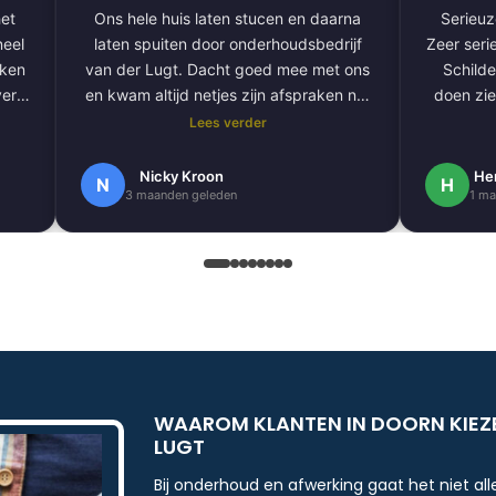
et
Ons hele huis laten stucen en daarna
Serieuze
laten spuiten door onderhoudsbedrijf
Zeer serie
aken
van der Lugt. Dacht goed mee met ons
Schilde
ver
en kwam altijd netjes zijn afspraken na.
doen zie
De volgende klus hebben we al gepland
Lees verder
om onze hele buitengevel te doen.
e
Nogmaals bedankt.
Nicky Kroon
He
N
H
3 maanden geleden
1 ma
k
en
.
 erg
ndig
WAAROM KLANTEN IN DOORN KIEZ
LUGT
Bij onderhoud en afwerking gaat het niet a