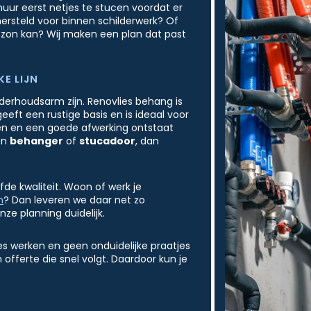
muur eerst netjes te stucen voordat er
ersteld voor binnen schilderwerk? Of
en zon kan? Wij maken een plan dat past
E LIJN
nderhoudsarm zijn. Renovlies behang is
ft een rustige basis en is ideaal voor
en en een goede afwerking ontstaat
ren
behanger
of
stucadoor
, dan
fde kwaliteit. Woon of werk je
n
? Dan leveren we daar net zo
ze planning duidelijk.
s werken en geen onduidelijke praatjes
n offerte die snel volgt. Daardoor kun je