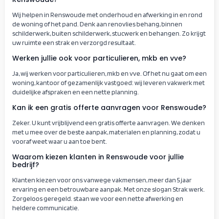
Wij helpen in Renswoude met onderhoud en afwerking in en rond
de woning of het pand. Denk aan renovlies behang, binnen
schilderwerk, buiten schilderwerk, stucwerk en behangen. Zo krijgt
uw ruimte een strak en verzorgd resultaat.
Werken jullie ook voor particulieren, mkb en vve?
Ja, wij werken voor particulieren, mkb en vve. Of het nu gaat om een
woning, kantoor of gezamenlijk vastgoed: wij leveren vakwerk met
duidelijke afspraken en een nette planning.
Kan ik een gratis offerte aanvragen voor Renswoude?
Zeker. U kunt vrijblijvend een gratis offerte aanvragen. We denken
met u mee over de beste aanpak, materialen en planning, zodat u
vooraf weet waar u aan toe bent.
Waarom kiezen klanten in Renswoude voor jullie
bedrijf?
Klanten kiezen voor ons vanwege vakmensen, meer dan 5 jaar
ervaring en een betrouwbare aanpak. Met onze slogan Strak werk.
Zorgeloos geregeld. staan we voor een nette afwerking en
heldere communicatie.