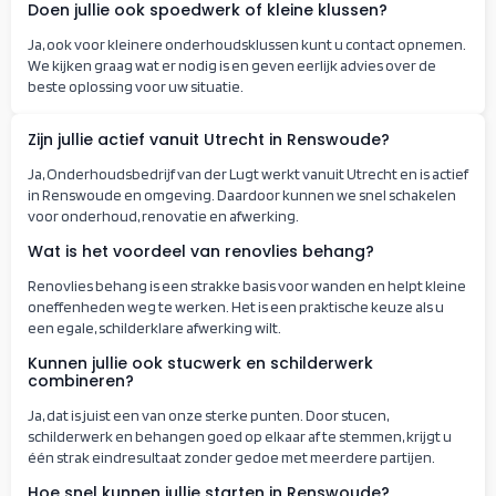
Doen jullie ook spoedwerk of kleine klussen?
Ja, ook voor kleinere onderhoudsklussen kunt u contact opnemen.
We kijken graag wat er nodig is en geven eerlijk advies over de
beste oplossing voor uw situatie.
Zijn jullie actief vanuit Utrecht in Renswoude?
Ja, Onderhoudsbedrijf van der Lugt werkt vanuit Utrecht en is actief
in Renswoude en omgeving. Daardoor kunnen we snel schakelen
voor onderhoud, renovatie en afwerking.
Wat is het voordeel van renovlies behang?
Renovlies behang is een strakke basis voor wanden en helpt kleine
oneffenheden weg te werken. Het is een praktische keuze als u
een egale, schilderklare afwerking wilt.
Kunnen jullie ook stucwerk en schilderwerk
combineren?
Ja, dat is juist een van onze sterke punten. Door stucen,
schilderwerk en behangen goed op elkaar af te stemmen, krijgt u
één strak eindresultaat zonder gedoe met meerdere partijen.
Hoe snel kunnen jullie starten in Renswoude?