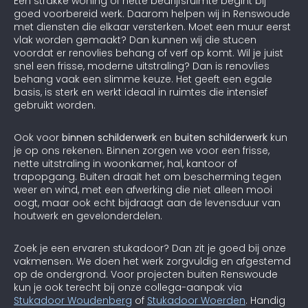
Een strakke woning of nette bedrijfsruimte begint bij
goed voorbereid werk. Daarom helpen wij in Renswoude
met diensten die elkaar versterken. Moet een muur eerst
vlak worden gemaakt? Dan kunnen wij die stucen
voordat er renovlies behang of verf op komt. Wil je juist
snel een frisse, moderne uitstraling? Dan is renovlies
behang vaak een slimme keuze. Het geeft een egale
basis, is sterk en werkt ideaal in ruimtes die intensief
gebruikt worden.
Ook voor
binnen schilderwerk
en
buiten schilderwerk
kun
je op ons rekenen. Binnen zorgen we voor een frisse,
nette uitstraling in woonkamer, hal, kantoor of
trapopgang. Buiten draait het om bescherming tegen
weer en wind, met een afwerking die niet alleen mooi
oogt, maar ook echt bijdraagt aan de levensduur van
houtwerk en gevelonderdelen.
Zoek je een ervaren stukadoor? Dan zit je goed bij onze
vakmensen. We doen het werk zorgvuldig en afgestemd
op de ondergrond. Voor projecten buiten Renswoude
kun je ook terecht bij onze collega-aanpak via
Stukadoor Woudenberg
of
Stukadoor Woerden
. Handig