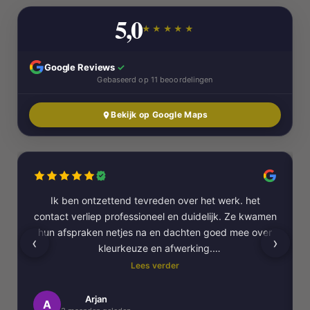
5,0
★★★★★
Google Reviews
✓
Gebaseerd op 11 beoordelingen
Bekijk op Google Maps
Ik ben ontzettend tevreden over het werk. het
contact verliep professioneel en duidelijk. Ze kwamen
hun afspraken netjes na en dachten goed mee over
‹
›
kleurkeuze en afwerking.
Lees verder
Het schilderwerk zelf is van hoge kwaliteit
uitgevoerd. Alles is strak afgewerkt en ze werkten
Arjan
A