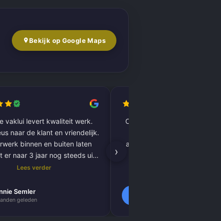
Bekijk op Google Maps
 vaklui levert kwaliteit werk.
Complete woning laten renov
us naar de klant en vriendelijk.
vloer tot plafond. Alles pe
rwerk binnen en buiten laten
afgewerkt, inclusief tegels, 
›
t er naar 3 jaar nog steeds uit
kitnaden, PVC-vloer 
als nieuw.
vloerverwarming. Zeer tevred
Lees verder
Lees verder
resultaat. Absoluut een aa
nnie Semler
Lilly Verbeek
L
anden geleden
1 maanden geleden