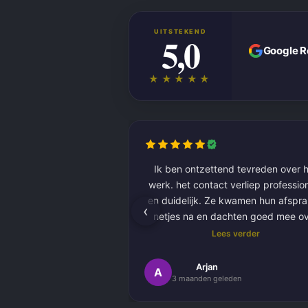
UITSTEKEND
5,0
Google 
★★★★★
Ik ben ontzettend tevreden over h
werk. het contact verliep professioneel
en duidelijk. Ze kwamen hun afspr
‹
netjes na en dachten goed mee o
kleurkeuze en afwerking.
Lees verder
Het schilderwerk zelf is van hog
Arjan
A
3 maanden geleden
kwaliteit uitgevoerd. Alles is stra
afgewerkt en ze werkten netjes 