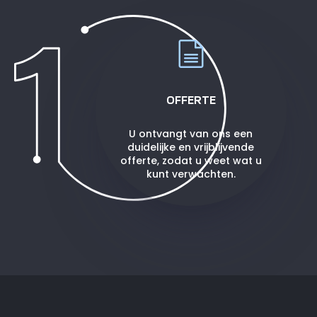
OFFERTE
U ontvangt van ons een
duidelijke en vrijblijvende
offerte, zodat u weet wat u
kunt verwachten.