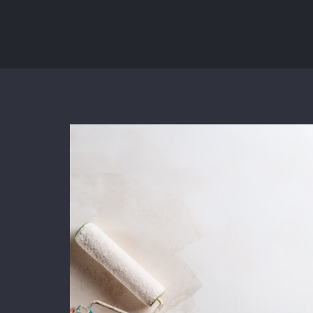
zorgvuldig, met oog voor detail. 
Daarnaast vond ik de communicatie
prettig:
Kortom, een betrouwbaar en vakku
schildersbedrijf dat ik zeker zou
aanbevelen!