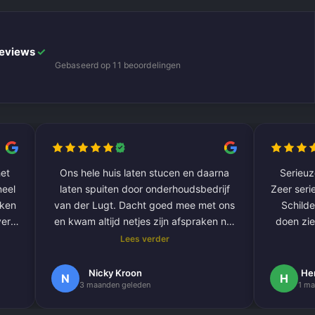
Reviews
✓
Gebaseerd op 11 beoordelingen
et
Ons hele huis laten stucen en daarna
Serieuze
laten spuiten door onderhoudsbedrijf
Zeer serie
aken
van der Lugt. Dacht goed mee met ons
Schilde
ver
en kwam altijd netjes zijn afspraken na.
doen zie
De volgende klus hebben we al gepland
Lees verder
om onze hele buitengevel te doen.
e
Nogmaals bedankt.
Nicky Kroon
He
N
H
3 maanden geleden
1 ma
k
en