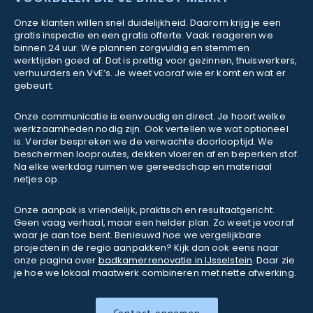
Onze klanten willen snel duidelijkheid. Daarom krijg je een
gratis inspectie en een gratis offerte. Vaak reageren we
binnen 24 uur. We plannen zorgvuldig en stemmen
werktijden goed af. Dat is prettig voor gezinnen, thuiswerkers,
verhuurders en VvE’s. Je weet vooraf wie er komt en wat er
gebeurt.
Onze communicatie is eenvoudig en direct. Je hoort welke
werkzaamheden nodig zijn. Ook vertellen we wat optioneel
is. Verder bespreken we de verwachte doorlooptijd. We
beschermen looproutes, dekken vloeren af en beperken stof.
Na elke werkdag ruimen we gereedschap en materiaal
netjes op.
Onze aanpak is vriendelijk, praktisch en resultaatgericht.
Geen vaag verhaal, maar een helder plan. Zo weet je vooraf
waar je aan toe bent. Benieuwd hoe we vergelijkbare
projecten in de regio aanpakken? Kijk dan ook eens naar
onze pagina over
badkamerrenovatie in IJsselstein
. Daar zie
je hoe we lokaal maatwerk combineren met nette afwerking.