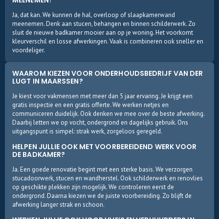
MEENEMEN?
Ja, dat kan. We kunnen de hal, overloop of slaapkamerwand
meenemen. Denk aan stucen, behangen en binnen schilderwerk. Zo
sluit de nieuwe badkamer mooier aan op je woning. Het voorkomt
kleurverschil en losse afwerkingen. Vaak is combineren ook sneller en
voordeliger.
WAAROM KIEZEN VOOR ONDERHOUDSBEDRIJF VAN DER
LUGT IN MAARSSEN?
Je kiest voor vakmensen met meer dan 5 jaar ervaring. Je krijgt een
gratis inspectie en een gratis offerte. We werken netjes en
communiceren duidelijk. Ook denken we mee over de beste afwerking.
Daarbij letten we op vocht, ondergrond en dagelijks gebruik. Ons
uitgangspunt is simpel: strak werk, zorgeloos geregeld.
HELPEN JULLIE OOK MET VOORBEREIDEND WERK VOOR
DE BADKAMER?
Ja. Een goede renovatie begint met een sterke basis. We verzorgen
stucadoorwerk, stucen en wandherstel. Ook schilderwerk en renovlies
op geschikte plekken zijn mogelijk. We controleren eerst de
ondergrond. Daarna kiezen we de juiste voorbereiding. Zo blijft de
afwerking langer strak en schoon.