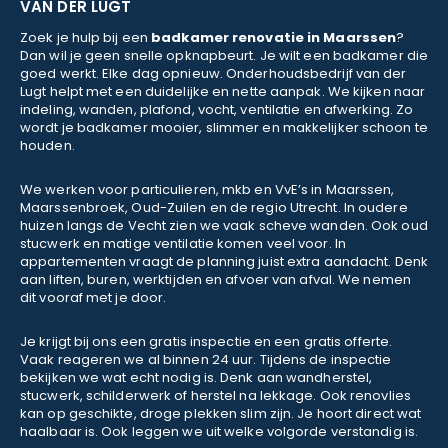
VAN DER LUGT
Zoek je hulp bij een
badkamer renovatie in Maarssen
?
Dan wil je geen snelle opknapbeurt. Je wilt een badkamer die
goed werkt. Elke dag opnieuw. Onderhoudsbedrijf van der
Lugt helpt met een duidelijke en nette aanpak. We kijken naar
indeling, wanden, plafond, vocht, ventilatie en afwerking. Zo
wordt je badkamer mooier, slimmer en makkelijker schoon te
houden.
We werken voor particulieren, mkb en VvE’s in Maarssen,
Maarssenbroek, Oud-Zuilen en de regio Utrecht. In oudere
huizen langs de Vecht zien we vaak scheve wanden. Ook oud
stucwerk en matige ventilatie komen veel voor. In
appartementen vraagt de planning juist extra aandacht. Denk
aan liften, buren, werktijden en afvoer van afval. We nemen
dit vooraf met je door.
Je krijgt bij ons een gratis inspectie en een gratis offerte.
Vaak reageren we al binnen 24 uur. Tijdens de inspectie
bekijken we wat echt nodig is. Denk aan wandherstel,
stucwerk, schilderwerk of herstel na lekkage. Ook renovlies
kan op geschikte, droge plekken slim zijn. Je hoort direct wat
haalbaar is. Ook leggen we uit welke volgorde verstandig is.