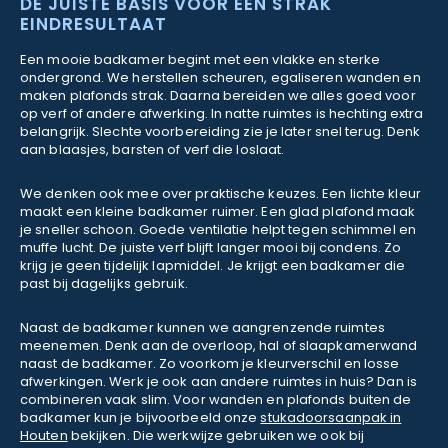
DE JUISTE BASIS VOOR EEN STRAK
EINDRESULTAAT
Een mooie badkamer begint met een vlakke en sterke
ondergrond. We herstellen scheuren, egaliseren wanden en
maken plafonds strak. Daarna bereiden we alles goed voor
op verf of andere afwerking. In natte ruimtes is hechting extra
belangrijk. Slechte voorbereiding zie je later snel terug. Denk
aan blaasjes, barsten of verf die loslaat.
We denken ook mee over praktische keuzes. Een lichte kleur
maakt een kleine badkamer ruimer. Een glad plafond maak
je sneller schoon. Goede ventilatie helpt tegen schimmel en
muffe lucht. De juiste verf blijft langer mooi bij condens. Zo
krijg je geen tijdelijk lapmiddel. Je krijgt een badkamer die
past bij dagelijks gebruik.
Naast de badkamer kunnen we aangrenzende ruimtes
meenemen. Denk aan de overloop, hal of slaapkamerwand
naast de badkamer. Zo voorkom je kleurverschil en losse
afwerkingen. Werk je ook aan andere ruimtes in huis? Dan is
combineren vaak slim. Voor wanden en plafonds buiten de
badkamer kun je bijvoorbeeld onze
stukadoorsaanpak in
Houten
bekijken. Die werkwijze gebruiken we ook bij