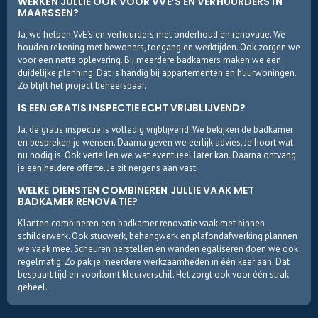
WERKEN JULLIE OOK VOOR VVE’S EN VERHUURDERS IN
MAARSSEN?
Ja, we helpen VvE’s en verhuurders met onderhoud en renovatie. We
houden rekening met bewoners, toegang en werktijden. Ook zorgen we
voor een nette oplevering. Bij meerdere badkamers maken we een
duidelijke planning. Dat is handig bij appartementen en huurwoningen.
Zo blijft het project beheersbaar.
IS EEN GRATIS INSPECTIE ECHT VRIJBLIJVEND?
Ja, de gratis inspectie is volledig vrijblijvend. We bekijken de badkamer
en bespreken je wensen. Daarna geven we eerlijk advies. Je hoort wat
nu nodig is. Ook vertellen we wat eventueel later kan. Daarna ontvang
je een heldere offerte. Je zit nergens aan vast.
WELKE DIENSTEN COMBINEREN JULLIE VAAK MET
BADKAMER RENOVATIE?
Klanten combineren een badkamer renovatie vaak met binnen
schilderwerk. Ook stucwerk, behangwerk en plafondafwerking plannen
we vaak mee. Scheuren herstellen en wanden egaliseren doen we ook
regelmatig. Zo pak je meerdere werkzaamheden in één keer aan. Dat
bespaart tijd en voorkomt kleurverschil. Het zorgt ook voor één strak
geheel.