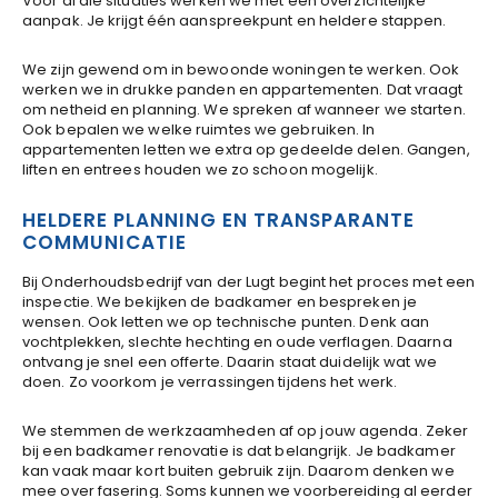
Voor al die situaties werken we met een overzichtelijke
aanpak. Je krijgt één aanspreekpunt en heldere stappen.
We zijn gewend om in bewoonde woningen te werken. Ook
werken we in drukke panden en appartementen. Dat vraagt
om netheid en planning. We spreken af wanneer we starten.
Ook bepalen we welke ruimtes we gebruiken. In
appartementen letten we extra op gedeelde delen. Gangen,
liften en entrees houden we zo schoon mogelijk.
HELDERE PLANNING EN TRANSPARANTE
COMMUNICATIE
Bij Onderhoudsbedrijf van der Lugt begint het proces met een
inspectie. We bekijken de badkamer en bespreken je
wensen. Ook letten we op technische punten. Denk aan
vochtplekken, slechte hechting en oude verflagen. Daarna
ontvang je snel een offerte. Daarin staat duidelijk wat we
doen. Zo voorkom je verrassingen tijdens het werk.
We stemmen de werkzaamheden af op jouw agenda. Zeker
bij een badkamer renovatie is dat belangrijk. Je badkamer
kan vaak maar kort buiten gebruik zijn. Daarom denken we
mee over fasering. Soms kunnen we voorbereiding al eerder