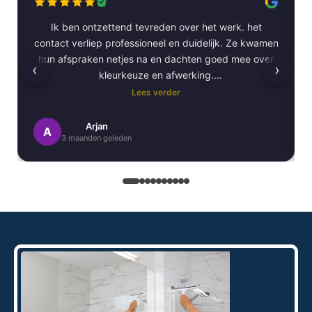
Ik ben ontzettend tevreden over het werk. het
contact verliep professioneel en duidelijk. Ze kwamen
hun afspraken netjes na en dachten goed mee over
‹
›
kleurkeuze en afwerking.
Lees verder
Het schilderwerk zelf is van hoge kwaliteit
uitgevoerd. Alles is strak afgewerkt en ze werkten
Arjan
A
3 maanden geleden
netjes en zorgvuldig, met oog voor detail. .
Daarnaast vond ik de communicatie erg prettig:
Kortom, een betrouwbaar en vakkundig
schildersbedrijf dat ik zeker zou aanbevelen!