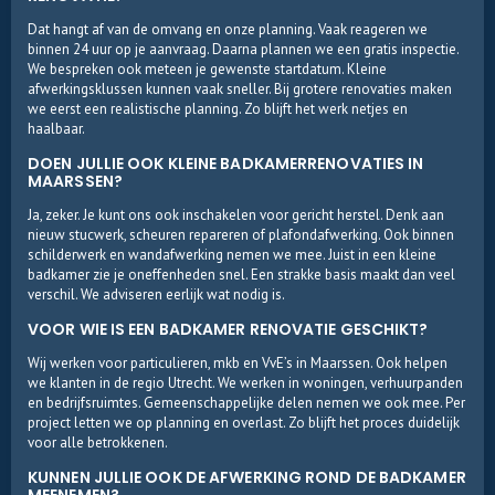
Dat hangt af van de omvang en onze planning. Vaak reageren we
binnen 24 uur op je aanvraag. Daarna plannen we een gratis inspectie.
We bespreken ook meteen je gewenste startdatum. Kleine
afwerkingsklussen kunnen vaak sneller. Bij grotere renovaties maken
we eerst een realistische planning. Zo blijft het werk netjes en
haalbaar.
DOEN JULLIE OOK KLEINE BADKAMERRENOVATIES IN
MAARSSEN?
Ja, zeker. Je kunt ons ook inschakelen voor gericht herstel. Denk aan
nieuw stucwerk, scheuren repareren of plafondafwerking. Ook binnen
schilderwerk en wandafwerking nemen we mee. Juist in een kleine
badkamer zie je oneffenheden snel. Een strakke basis maakt dan veel
verschil. We adviseren eerlijk wat nodig is.
VOOR WIE IS EEN BADKAMER RENOVATIE GESCHIKT?
Wij werken voor particulieren, mkb en VvE’s in Maarssen. Ook helpen
we klanten in de regio Utrecht. We werken in woningen, verhuurpanden
en bedrijfsruimtes. Gemeenschappelijke delen nemen we ook mee. Per
project letten we op planning en overlast. Zo blijft het proces duidelijk
voor alle betrokkenen.
KUNNEN JULLIE OOK DE AFWERKING ROND DE BADKAMER