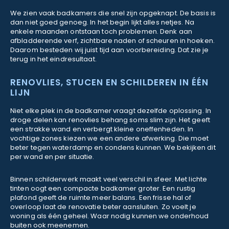
We zien vaak badkamers die snel zijn opgeknapt. De basis is
dan niet goed genoeg. In het begin lijkt alles netjes. Na
enkele maanden ontstaan toch problemen. Denk aan
afbladderende verf, zichtbare naden of scheuren in hoeken.
Daarom besteden wij juist tijd aan voorbereiding. Dat zie je
terug in het eindresultaat.
RENOVLIES, STUCEN EN SCHILDEREN IN ÉÉN
LIJN
Niet elke plek in de badkamer vraagt dezelfde oplossing. In
droge delen kan renovlies behang soms slim zijn. Het geeft
een strakke wand en verbergt kleine oneffenheden. In
vochtige zones kiezen we een andere afwerking. Die moet
beter tegen waterdamp en condens kunnen. We bekijken dit
per wand en per situatie.
Binnen schilderwerk maakt veel verschil in sfeer. Met lichte
tinten oogt een compacte badkamer groter. Een rustig
plafond geeft de ruimte meer balans. Een frisse hal of
overloop laat de renovatie beter aansluiten. Zo voelt je
woning als één geheel. Waar nodig kunnen we onderhoud
buiten ook meenemen.