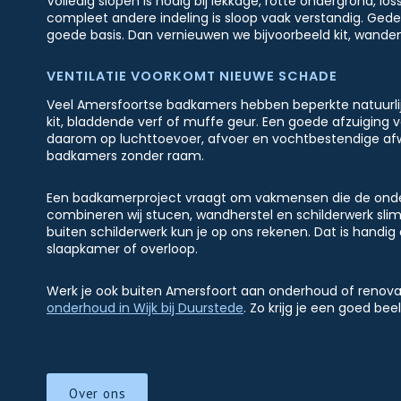
Volledig slopen is nodig bij lekkage, rotte ondergrond, los
compleet andere indeling is sloop vaak verstandig. Gedee
goede basis. Dan vernieuwen we bijvoorbeeld kit, wanden
VENTILATIE VOORKOMT NIEUWE SCHADE
Veel Amersfoortse badkamers hebben beperkte natuurlijke
kit, bladdende verf of muffe geur. Een goede afzuiging
daarom op luchttoevoer, afvoer en vochtbestendige afwerk
badkamers zonder raam.
Een badkamerproject vraagt om vakmensen die de ond
combineren wij stucen, wandherstel en schilderwerk slim
buiten schilderwerk kun je op ons rekenen. Dat is handig 
slaapkamer of overloop.
Werk je ook buiten Amersfoort aan onderhoud of renova
onderhoud in Wijk bij Duurstede
. Zo krijg je een goed bee
Over ons