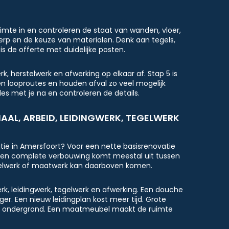
uimte in en controleren de staat van wanden, vloer,
werp en de keuze van materialen. Denk aan tegels,
3 is de offerte met duidelijke posten.
, herstelwerk en afwerking op elkaar af. Stap 5 is
n looproutes en houden afval zo veel mogelijk
les met je na en controleren de details.
IAAL, ARBEID, LEIDINGWERK, TEGELWERK
e in Amersfoort? Voor een nette basisrenovatie
. Een complete verbouwing komt meestal uit tussen
egelwerk of maatwerk kan daarboven komen.
werk, leidingwerk, tegelwerk en afwerking. Een douche
er. Een nieuw leidingplan kost meer tijd. Grote
ke ondergrond. Een maatmeubel maakt de ruimte