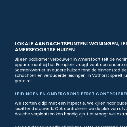
LOKALE AANDACHTSPUNTEN: WONINGEN, LEID
AMERSFOORTSE HUIZEN
Bij een badkamer verbouwen in Amersfoort telt de wonin
appartement bij het Eemplein vraagt vaak een andere 
Soesterkwartier. In oudere huizen rond de binnenstad z
schachten en verouderde leidingen. In Vathorst speelt ju
grote rol.
LEIDINGEN EN ONDERGROND EERST CONTROLERE
We starten altijd met een inspectie. We kijken naar oud
loszittend stucwerk. Ook controleren we de plek van afvo
douche verplaatsen kan handig zijn. Het vraagt wel extr