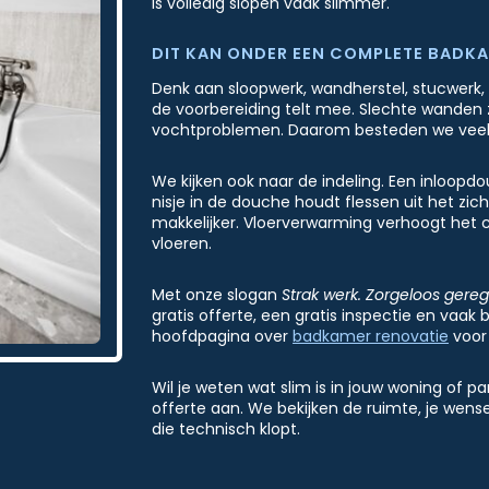
is volledig slopen vaak slimmer.
DIT KAN ONDER EEN COMPLETE BADK
Denk aan sloopwerk, wandherstel, stucwerk, 
de voorbereiding telt mee. Slechte wanden z
vochtproblemen. Daarom besteden we veel 
We kijken ook naar de indeling. Een inloop
nisje in de douche houdt flessen uit het 
makkelijker. Vloerverwarming verhoogt het
vloeren.
Met onze slogan
Strak werk. Zorgeloos gereg
gratis offerte, een gratis inspectie en vaak 
hoofdpagina over
badkamer renovatie
voor
Wil je weten wat slim is in jouw woning of p
offerte aan. We bekijken de ruimte, je wen
die technisch klopt.