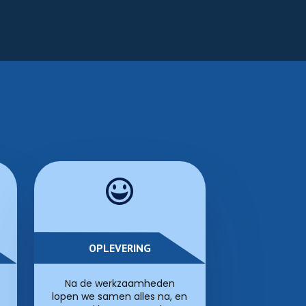
OPLEVERING
Na de werkzaamheden
lopen we samen alles na, en