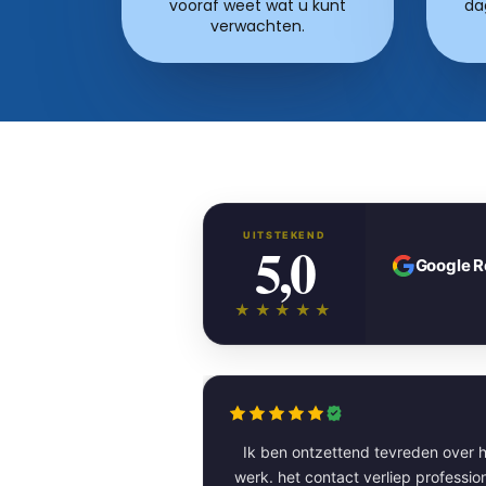
vooraf weet wat u kunt
da
verwachten.
UITSTEKEND
5,0
Google 
★★★★★
Ik ben ontzettend tevreden over h
werk. het contact verliep professioneel