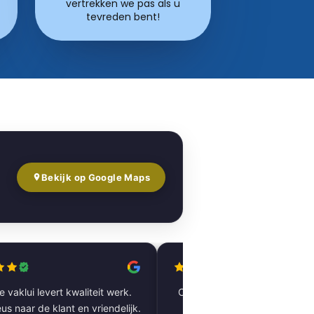
vertrekken we pas als u
tevreden bent!
Bekijk op Google Maps
 vaklui levert kwaliteit werk.
Complete woning laten renov
us naar de klant en vriendelijk.
vloer tot plafond. Alles pe