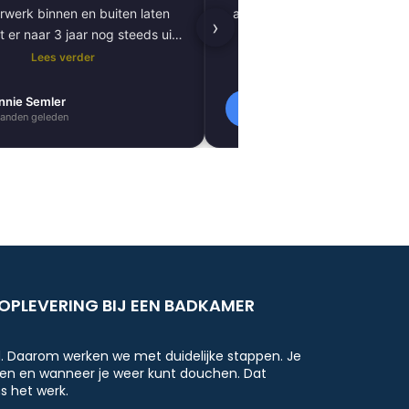
rwerk binnen en buiten laten
afgewerkt, inclusief tegels, 
›
t er naar 3 jaar nog steeds uit
kitnaden, PVC-vloer 
als nieuw.
vloerverwarming. Zeer tevred
Lees verder
Lees verder
resultaat. Absoluut een aa
nnie Semler
Lilly Verbeek
L
anden geleden
1 maanden geleden
OPLEVERING BIJ EEN BADKAMER
d. Daarom werken we met duidelijke stappen. Je
en en wanneer je weer kunt douchen. Dat
s het werk.