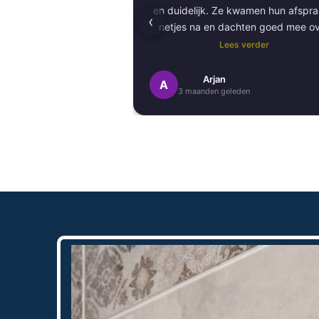
en duidelijk. Ze kwamen hun afspr
‹
netjes na en dachten goed mee o
kleurkeuze en afwerking.
Lees verder
Het schilderwerk zelf is van hog
Arjan
A
3 maanden geleden
kwaliteit uitgevoerd. Alles is stra
afgewerkt en ze werkten netjes 
zorgvuldig, met oog voor detail. 
Daarnaast vond ik de communicatie
prettig:
Kortom, een betrouwbaar en vakku
schildersbedrijf dat ik zeker zou
aanbevelen!