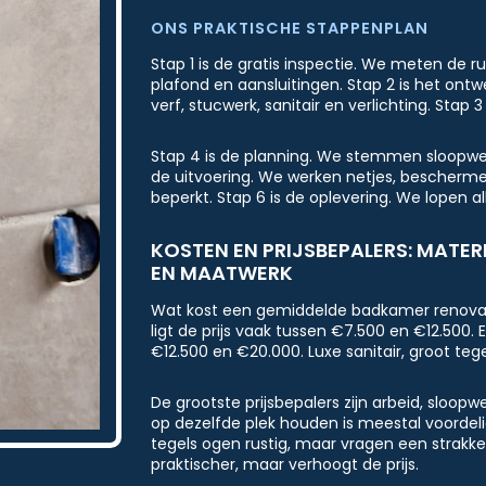
ONS PRAKTISCHE STAPPENPLAN
Stap 1 is de gratis inspectie. We meten de r
plafond en aansluitingen. Stap 2 is het ont
verf, stucwerk, sanitair en verlichting. Stap 
Stap 4 is de planning. We stemmen sloopwerk
de uitvoering. We werken netjes, bescherme
beperkt. Stap 6 is de oplevering. We lopen al
KOSTEN EN PRIJSBEPALERS: MATER
EN MAATWERK
Wat kost een gemiddelde badkamer renovati
ligt de prijs vaak tussen €7.500 en €12.500
€12.500 en €20.000. Luxe sanitair, groot t
De grootste prijsbepalers zijn arbeid, sloop
op dezelfde plek houden is meestal voordelig
tegels ogen rustig, maar vragen een strak
praktischer, maar verhoogt de prijs.