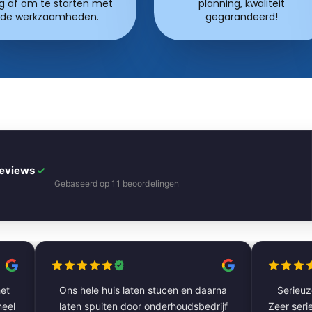
g af om te starten met
planning, kwaliteit
de werkzaamheden.
gegarandeerd!
Reviews
✓
Gebaseerd op 11 beoordelingen
et
Ons hele huis laten stucen en daarna
Serieuze
laten spuiten door onderhoudsbedrijf
Zeer serie