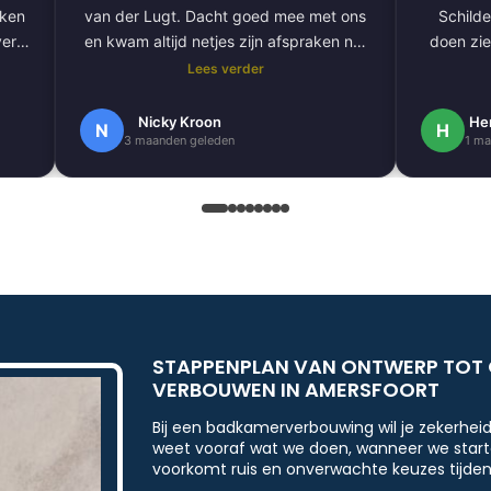
aken
van der Lugt. Dacht goed mee met ons
Schilde
ver
en kwam altijd netjes zijn afspraken na.
doen zie
De volgende klus hebben we al gepland
Lees verder
om onze hele buitengevel te doen.
e
Nogmaals bedankt.
Nicky Kroon
He
N
H
3 maanden geleden
1 ma
k
en
.
 erg
ndig
STAPPENPLAN VAN ONTWERP TOT 
VERBOUWEN IN AMERSFOORT
Bij een badkamerverbouwing wil je zekerhei
weet vooraf wat we doen, wanneer we start
voorkomt ruis en onverwachte keuzes tijden